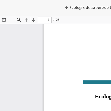
Voltar aos Detalhes do 
←
Ecologia de saberes e t