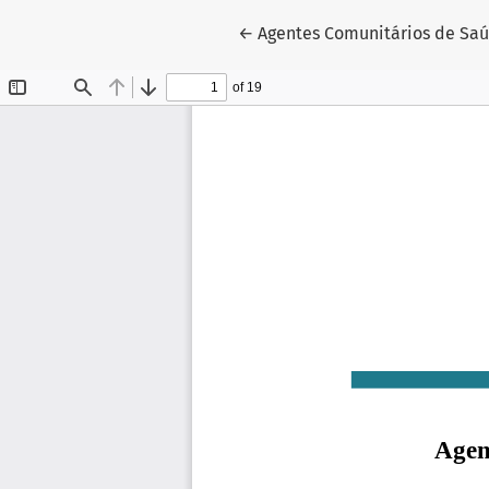
Voltar aos Detalhes do Artigo
←
Agentes Comunitários de Sa