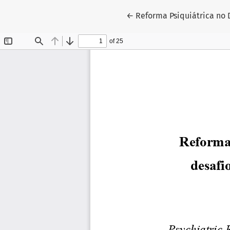
Voltar aos Detalhes do Ar
←
Reforma Psiquiátrica no D