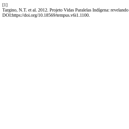
[1]
Targino, N.T. et al. 2012. Projeto Vidas Paralelas Indígena: reveland
DOI:https://doi.org/10.18569/tempus.v6i1.1100.