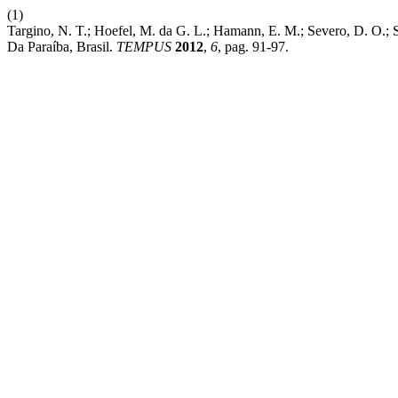
(1)
Targino, N. T.; Hoefel, M. da G. L.; Hamann, E. M.; Severo, D. O.; 
Da Paraíba, Brasil.
TEMPUS
2012
,
6
, pag. 91-97.