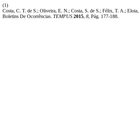
(1)
Costa, C. T. de S.; Oliveira, E. N.; Costa, S. de S.; Félix, T. A.; El
Boletins De Ocorrências.
TEMPUS
2015
,
8
, Pág. 177-188.