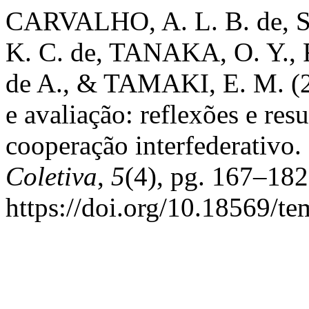
CARVALHO, A. L. B. de, S
K. C. de, TANAKA, O. Y.,
de A., & TAMAKI, E. M. (2
e avaliação: reflexões e re
cooperação interfederativo.
Coletiva
,
5
(4), pg. 167–182
https://doi.org/10.18569/t