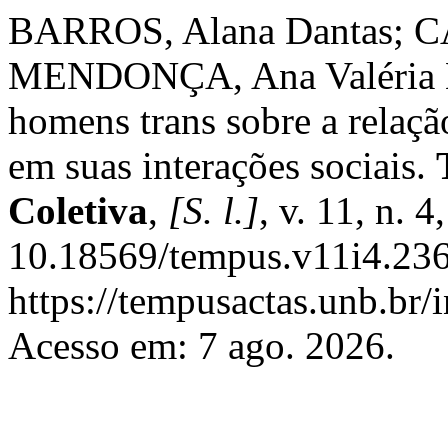
BARROS, Alana Dantas; C
MENDONÇA, Ana Valéria M
homens trans sobre a relaçã
em suas interações sociais.
Coletiva
,
[S. l.]
, v. 11, n. 
10.18569/tempus.v11i4.236
https://tempusactas.unb.br/
Acesso em: 7 ago. 2026.