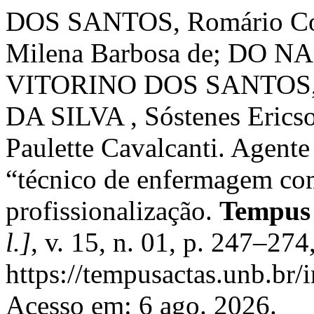
DOS SANTOS, Romário Co
Milena Barbosa de; DO
VITORINO DOS SANTOS, 
DA SILVA , Sóstenes Eri
Paulette Cavalcanti. Agente
“técnico de enfermagem com
profissionalização.
Tempus 
l.]
, v. 15, n. 01, p. 247–27
https://tempusactas.unb.br/
Acesso em: 6 ago. 2026.