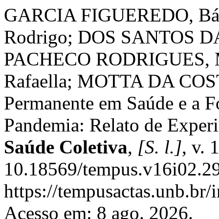
GARCIA FIGUEREDO, Bár
Rodrigo; DOS SANTOS DA
PACHECO RODRIGUES, Ma
Rafaella; MOTTA DA COST
Permanente em Saúde e a F
Pandemia: Relato de Experi
Saúde Coletiva
,
[S. l.]
, v.
10.18569/tempus.v16i02.29
https://tempusactas.unb.br/
Acesso em: 8 ago. 2026.