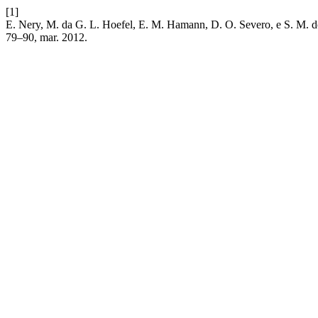
[1]
E. Nery, M. da G. L. Hoefel, E. M. Hamann, D. O. Severo, e S. M. do
79–90, mar. 2012.