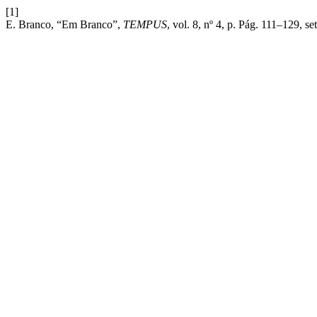
[1]
E. Branco, “Em Branco”,
TEMPUS
, vol. 8, nº 4, p. Pág. 111–129, se