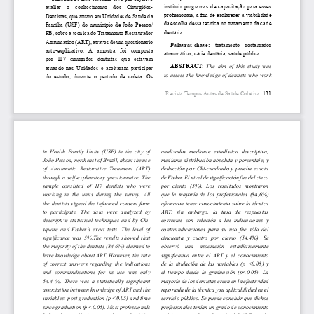
instituir  programas  de  capacitação  para  esses 
avaliar    o    conhecimento    dos    Cirurgiões-
profissionais, a fim de esclarecer a viabilidade 
Dentistas, que atuam em Unidades de Saúde da 
da escolha dessa técnica no tratamento da cárie 
Família  (USF)  do  município  de  João  Pessoa/
dentária.
PB, sobre a técnica do Tratamento Restaurador 
Atraumático (ART), através de um questionário 
Palavras-chave:
    tratamento    restaurador 
auto-explicativo.   A   amostra   foi   composta 
atraumático; cárie dentária; saúde pública
por   117   cirurgiões   dentistas   que   estavam 
ABSTRACT: 
The  aim  of  this  study  was 
atuando  nas  Unidades  e  aceitaram  participar 
to  assess  the  knowledge  of  dentists  who  work 
do  estudo,  durante  o  período  de  coleta.  Os 
Revista Tempus Actas de Saúde Coletiva
  131
in  Health  Family  Units  (USF)  in  the  city  of 
analizados  mediante  estadística  descriptiva, 
João Pessoa, northeast of Brazil, about the use 
mediante distribución absoluta y porcentaje, y 
of  Atraumatic  Restorative  Treatment  (ART) 
deducción  por  Chi-cuadrado  y  prueba  exacta 
through  a  self-explanatory  questionnaire.  The 
de Fisher. El nivel de significación fue del cinco 
sample  consisted  of  117  dentists  who  were 
por  ciento  (5%).  Los  resultados  mostraron 
working  in  the  units  during  the  survey.  All 
que  la  mayoría  de  los  profesionales  (84,6%) 
the  dentists  signed  the  informed 
consent  form 
afirmaron tener conocimiento sobre la técnica 
to  participate.  The  data 
were  analyzed  by 
ART;   sin   embargo,   la   tasa   de   respuestas 
descriptive  statistical  techniques  and  by  Chi-
correctas  con  relación  a  las  indicaciones  y 
square  and  Fisher’s  exact  tests.  The  level  of 
contraindicaciones  para  su  uso  fue  sólo  del 
significance  was  5%.The  results  showed  that 
cincuenta  y  cuatro  por  ciento  (54,4%).  Se 
the majority of the dentists (84.6%) claimed to 
observó    una    asociación    estadísticamente 
have knowledge about ART. However, the rate 
significativa  entre  el  ART  y  el  conocimiento 
of  correct  answers  regarding  the  indications 
de  la  titulación  de  las  variables  (p  <0.05)  y 
and  contraindications  for  its  use  was  only 
el  tiempo  desde  la  graduación  (p<0,05).  La 
54.4  %.  There  was  a  statistically  significant 
mayoría de los dentistas 
creen en la efectividad 
association between knowledge of ART and the 
reportada de la técnica y su aplicabilidad en el 
variables: post graduation 
(p <0.05) and time 
servicio público. Se puede concluir que dichos 
since graduation (p <0.05). Most professionals 
profesionales 
tenían un grado de conocimiento 