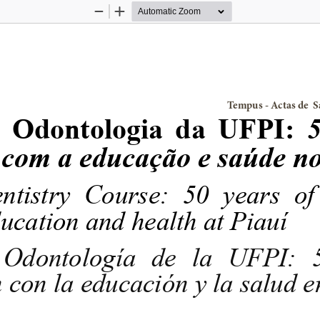
Zoom
Zoom
Out
In
                                                                                                Tempus 
  Odontologia  da  UFPI: 
5
 com a educação e saúde no
tistry  Course:  50  years  of 
ucation and health at Piauí
 Odontología  de  la  UFPI:  5
 con la educación y la salud e