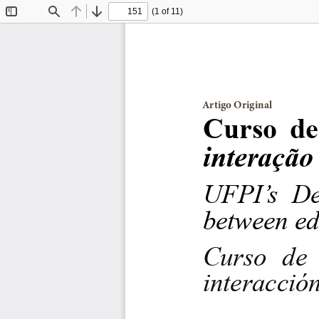
(1 of 11)
Toggle
Find
Previous
Next
Sidebar
Artigo Original                      
Curso  de
interação
UFPI’s  Den
between ed
Curso  de 
interacción