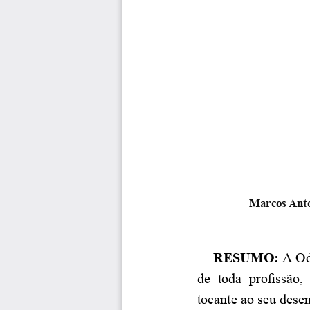
Marcos Anto
RESUMO: 
A Od
de  toda  profissão, 
tocante ao seu dese