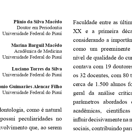
Plínio da Silva Macêdo
Faculdade  entre  as  últim
Doutor em Periodontia
XX   e   a   primeira   déc
Universidade Federal do Piauí
considerando  a  importân
Marina Barguil Macêdo
como   um   preeminente   
Acadêmica de Medicina
Universidade Federal do Piauí
nível de qualidade do cu
contava com 19 doutores
Luciano Torres da Silva
Universidade Federal do Piauí
os 32 docentes, com 80 
cerca de 1.500 alunos f
nio Guimarães Alencar Filho
Universidade Federal do Piauí
geral   da   análise   crític
parâmetros   abordados   é 
ontologia, como é natural 
acadêmicas,  científicas
 possui  peculiaridades  no 
influir decisivamente na 
nvolvimento que, ao serem 
sociais, contribuindo pa