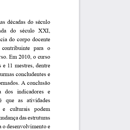
as  décadas  do  século 
ada   do   século   XXI, 
cia  do  corpo  docente 
contribuinte   para   o 
rso. Em 2010, o curso 
 e 11 mestres, dentre 
turmas concludentes e 
ormados. A conclusão 
a   dos   indicadores   e 
  que   as   atividades 
  e  culturais  podem 
mudança das estruturas 
ra o desenvolvimento e 