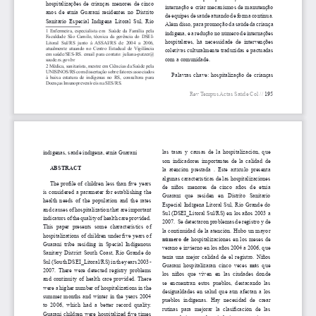
hospitalizações de crianças menores de cinco 
internação e criar mecanismos de manutenção 
anos  de  etnia  Guarani  residentes  no  Distrito  
de equipes de saúde atuando de forma continua. 
Sanitário  Especial  Indígena  Litoral  Sul,  Rio  
Além disso, para promoção da saúde da criança 
1  Enfermeira,  especialista  em    Saúde  da  Família  pela  
indígena, e a redução no número de internações 
Faculdade São Camilo, técnica da gerência do DSEI-
hospitalares,  há  necessidade  de  intervenções 
Litoral  Sul/RS  junto  à  ASSAI/RS  de  2004  a  2006,  
atualmente  atuando  no  Centro  Estadual  de  Vigilância  
coletivas culturalmente traduzidas e pactuadas 
em saúde/SES-RS. email para contato: juliana-patzer@
com a comunidade. 
saude.rs.gov.br
2 Médica, sanitarista, mestre em Ciências da Saúde pela 
UNISINOS/RS com dissertação sobre fatores associados 
Palavras chave: hospitalização de crianças 
à baixa estatura de indígenas no RS, consultora para 
Doenças Imunopreveníveis na SES/RS.
Rev Tempus Actas Saúde Col //
 195
las tasas y causas de la hospitalización, que 
indígenas, saúde indígena, etnia Guarani
son  indicadores  importantes  de  la  calidad  de  
ABSTRACT
la  atención  prestada  .  Este  artículo  presenta 
algunas características de las hospitalizaciones 
The profile of children less than five years 
de  niños  menores  de  cinco  años  de  etnia 
is considered a parameter for establishing the 
Guaraní  que  residen  en  Distrito  Sanitario 
health needs of the population and the rates 
Especial  Indígena  Litoral  Sul,  Rio  Grande  do  
and causes of hospitalization that are important 
Sul (DSEI_Litoral Sul/RS) en los años 2003 a 
indicators of the quality of health care provided. 
2007.  Se detectaron problemas de registro y de 
This  paper  presents  some  characteristics  of 
la continuidad de la atención. Hubo un mayor
hospitalizations of children under five years of 
número  de  
hospitalizaciones en los meses de 
Guarani tribe residing in Special Indigenous 
verano e invierno en los años 2004 a 2006, que 
Sanitary District South Coast, Rio Grande do 
tenía una mejor calidad de el registro. Niños 
Sul (South DSEI_Litoral/RS) in the years 2003-
Guaraní hospitalizaran cinco veces
  más
 que 
2007. There were detected registry problems 
los  niños  que  viven  en  las  ciudades  donde 
and continuity of health care provided. There 
se  encuentran  estos  pueblos,  destacando  las 
were a higher number of hospitalizations in the 
desigualdades en salud que aún afectan a los 
summer months and winter in the years 2004 
pueblos  indígenas.  Hay  necesidad  de  crear 
to  2006,  which  had  a  better  record  quality. 
rutinas  para  mejorar  la  clasificación  de  las 
Guarani children were hospitalized five times 