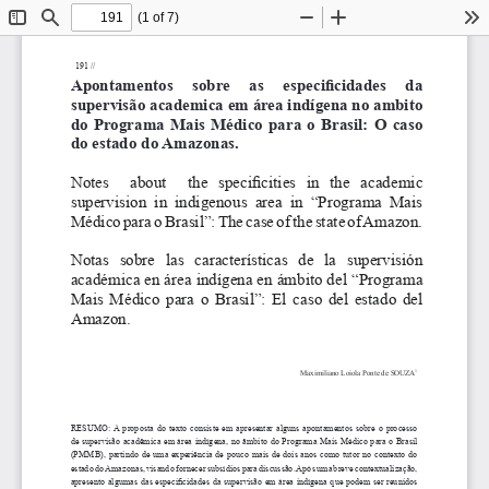
(1 of 7)
Toggle
Find
Zoom
Zoom
To
Sidebar
Out
In
  191 // 
Apontamentos  sobre  as  especificidades  da 
supervisão academica em área indígena no ambito 
do Programa Mais Médico para o Brasil: O caso 
do estado do Amazonas.
Notes    about    the  specificities  in  the  academic 
supervision  in  indigenous  area  in  “Programa  Mais 
Médico para o Brasil”: The case of the state of Amazon.
Notas  sobre  las  características  de  la  supervisión 
académica en área indígena en ámbito del “Programa 
Mais Médico para o Brasil”: El caso del estado del 
Amazon.
Maximiliano Loiola Ponte de SOUZA
1
RESUMO:
A proposta do texto consiste em apresentar alguns apontamentos sobre o processo 
de supervisão acadêmica em área indígena, no âmbito do Programa Mais Médico para o Brasil 
(PMMB), partindo de uma experiência de pouco mais de dois anos como tutor no contexto do 
estado do Amazonas, visando fornecer subsídios para discussão. Após uma breve contextualização, 
apresento algumas das especificidades da supervisão em área indígena que podem ser reunidos 