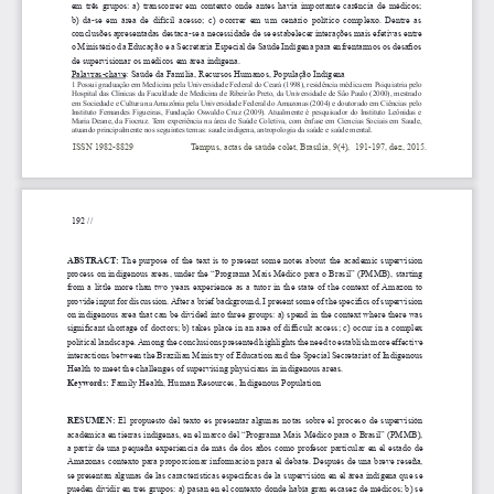
em três grupos: a) transcorrer em contexto onde antes havia importante carência de médicos; 
b) dá-se em área de difícil acesso; c) ocorrer em um cenário político complexo. Dentre as 
conclusões apresentadas destaca-se a necessidade de se estabelecer interações mais efetivas entre 
o Ministério da Educação e a Secretaria Especial de Saúde Indígena para enfrentarmos os desafios 
de supervisionar os médicos em área indígena. 
Palavras-chave: Saúde da Família, Recursos Humanos, População Indígena
1 Possui graduação em Medicina pela Universidade Federal do Ceará (1998), residência médica em Psiquiatria pelo 
Hospital das Clínicas da Faculdade de Medicina de Ribeirão Preto, da Universidade de São Paulo (2000), mestrado 
em Sociedade e Cultura na Amazônia pela Universidade Federal do Amazonas (2004) e doutorado em Ciências pelo 
Instituto Fernandes Figueiras, Fundação Oswaldo Cruz (2009). Atualmente é pesquisador do Instituto Leônidas e 
Maria Deane, da Fiocruz. Tem experiência na área de Saúde Coletiva, com ênfase em Ciencias Sociais em Saude, 
atuando principalmente nos seguintes temas: saude indigena, antropologia da saúde e saúde mental.
ISSN 1982-8829                         
Tempus, actas de saúde colet, Brasília, 9(4),  191-197, dez, 2015.
  192 // 
ABSTRACT: 
The purpose of the text is to present some notes about the academic supervision 
process on indigenous areas, under the “Programa Mais Médico para o Brasil” (PMMB), starting 
from a little more than two years experience as a tutor in the state of the context of Amazon to 
provide input for discussion. After a brief background, I present some of the specifics of supervision 
on indigenous area that can be divided into three groups: a) spend in the context where there was 
significant shortage of doctors; b) takes place in an area of difficult access; c) occur in a complex 
political landscape. Among the conclusions presented highlights the need to establish more effective 
interactions between the Brazilian Ministry of Education and the Special Secretariat of Indigenous 
Health to meet the challenges of supervising physicians in indigenous areas.
Keywords:
 Family Health, Human Resources, Indigenous Population
RESUMEN: 
El propuesto del texto es presentar algunas notas sobre el proceso de supervisión 
académica en tierras indígenas, en el marco del “Programa Mais Médico para o Brasil” (PMMB), 
a partir de una pequeña experiencia de más de dos años como profesor particular en el estado de 
Amazonas contexto para proporcionar información para el debate. Después de una breve reseña, 
se presentan algunas de las características específicas de la supervisión en el área indígena que se 
pueden dividir en tres grupos: a) pasan en el contexto donde había gran escasez de médicos; b) se 