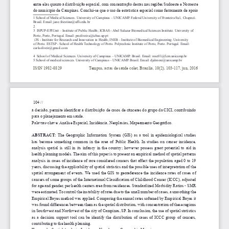
entre elas quanto à distribuição espacial, com concentração destas nas regiões Sudoeste e Noroeste 
do município de Campinas. Conclui-se que o uso de estatística espacial como ferramenta de apoio 
1 School of Medical Sciences. University of Campinas – UNICAMP. Federal University of Fronteira Sul,  Chapecó. 
Brasil. Email: jane.friestino@uffs.edu.br
2 
3  ISPUP-EPIUnit – Institute of Public Health; ICBAS - Abel Salazar Biomedical Sciences Institute. University of 
Porto, Porto, Portugal. Email: pnoliveira@icbas.up.pt
 i3S - Institute for Research and Innovation in Health; INEB – Institute of Biomedical Engineering. University 
of Porto. ESTSP - School of Health Technology of Porto. Polytechnic Institute of Porto, Porto. Portugal. Email: 
carlaoliveir@gmail.com
4  School of Medical Sciences. University of Campinas – UNICAMP. Brasil. Email: rose01@fcm.unicamp.br
5 School of medical sciences. University of Campinas – UNICAMP. Brasil. Email: djalmore@unicamp.br
ISSN 1982-8829                          
Tempus, actas de saúde colet, Brasília, 10(2), 
103-117, jun, 2016 
  104 // 
à decisão, permite identificar a distribuição de casos de cânceres do grupo da CICI, contribuindo 
para o planejamento em saúde.
Palavras-chave: Análise Espacial, Incidência, Ne
oplasias, Mapeamento Geográfico.
ABSTRACT: 
The Geographic Information System (GIS) as a tool in epidemiological studies 
has  become  something  common  in  the  area  of  Public  Health.  In  studies  on  cancer  incidence,  
analysis  spatial  is  still  in  its  infancy  in  the  country;  however  possess  great  potential  to  aid  in  
health planning models. The aim of this paper is to present an empirical method of spatial patterns 
analysis in cases of incidence of rare considered cancers that affect the population aged 0 to 19 
years, discussing the applicability of spatial statistics and the possible uses of interpretation of the 
spatial  arrangement  of  events.  We  used  the  GIS  to  georeference  the  incidence  rates  of  cases  of  
cancers of some groups of the International Classification of Childhood Cancer (ICCC), adjusted 
for age and gender, per health centers area from residences. Standardized Morbidity Ratios - SMR 
were estimated. To control the instability of rates due to the small number of cases, a smoothing the 
Empirical Bayes method was applied. Comparing the annual rates softened by Empirical Bayes it 
was found differences between them as the spatial distribution, with concentration of these regions 
in Southwest and Northwest of the city of Campinas, SP. In conclusion, the use of spatial statistics 
as  a  decision  support  tool  can  be  identify  the  distribution  of  cases  of  ICCC  group  of  cancers,  
contributing to the health planning.