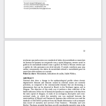
1
E
-
mail: 
tatiane24.8@gmail.com
2
E
-
mail: 
amaliafreirenutri@gmail.com
3
E
-
mail: 
jessica_vrs@hotmail.com
4
E
-
mail: 
pereiraeduarda.fisio@gmail.com
32
revelaram que ainda existe um
considerável
índice
de mortalidade no município 
de Santana do Ipanema se comparado com a capital Alagoana, mesmo assim os 
gráficos de mortalidade infantil como o gráfico de Nelso e Moraes revelou que 
o  padrão  de  vida  permanece  em  nível  elevado.
O  estudo  contribuiu  para  uma 
melhor compreensão dos dados de mortalidade infantil e mortalidade geral do 
município onde realizou
-
se o estudo.
Palavras
-
chave
: Mortalidade, Indicadores de saúde, Saúde Pública.
ABSTRACT
National  data  show  a  change  in  the  epidemiological  profile  where  chronic 
degenerative  diseases  and  diseases  caused  by  external  causes  are  currently 
prevalent,  as  compared  to  the  communicable  diseases  that  are 
decreasing;  a 
phenomenon  that  can  be  observed  in  Brazil,  in  the  Northeast  region,  and  in 
Alagoas.  The  objective  of  this  study  was  to  perform  a  data  collection  of  the 
health indicators of the city of Santana do Ipanema in comparison with data from 
the  state
capital  of  Alagoas.  A  study  of  an  ecological,  descriptive  and  cross
-
sectional   study,   in   which   the   mortality   rate   was   analyzed   between   the 
municipalities of Maceió and Santana do Ipanema data collection was used the 
database of DATASUS produced from the He
alth Information with systematic 
data  record  of  mortality  and  survival  (Vital  Statistics 
-
Mortality  and  Live 
Births). The dasos revealed that there are still considerable mortality rates in the 