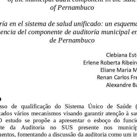
of Pernambuco
ría en el sistema de salud unificado: un esquema
ncia del componente de auditoría municipal en
de Pernambuco
Clebiana Est
Erlene Roberta Ribeir
Eliane Maria M
Renan Carlos Fre
Alexandre B
O
so   de   qualificação   do   Sistema   Único   de   Saúde  
dos  vários  mecanismos  visando  garantir  atenção  à  sa
 O  estudo  se  propõe  a  apresentar  o  esboço  do  fun
   da    Auditoria    no    SUS    presente    nos    municípi
entos, fomentando a discussão da auditoria como um in