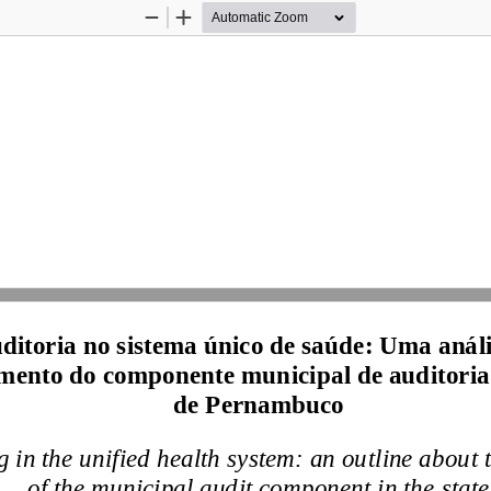
Zoom
Zoom
Out
In
ditoria no sistema único de saúde:
Uma análi
mento do componente municipal de auditoria 
de Pernambuco
g in the unified health system: an outline about 
of the municipal audit component in the state