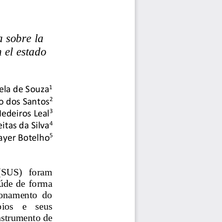
 sobre la 
 el estado 
1
ela de Souza
2
o dos Santos
3
edeiros Leal
4
itas da Silva
5
ayer Botelho
 (SUS)   foram 
úde  de  forma 
cionamento  do
os    e    seus 
strumento de 