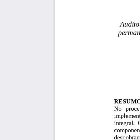
Audito
permane
RESUM
No   proces
implementa
integral. 
componente 
desdobram