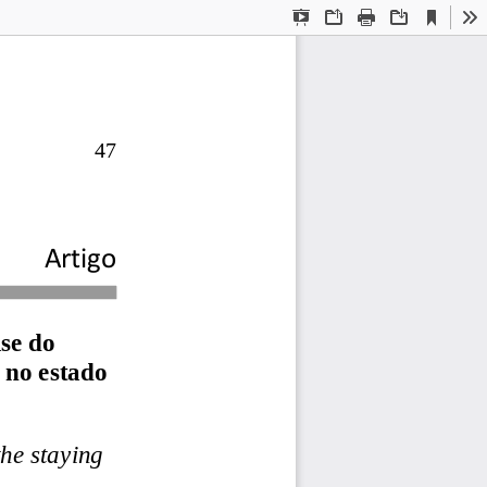
Current
Presentation
Open
Print
Download
To
View
Mode
47
Artigo
se do 
no estado 
the staying 
 