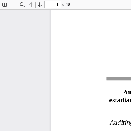
of 18
Toggle
Find
Previous
Next
Sidebar
Au
estadia
Auditin