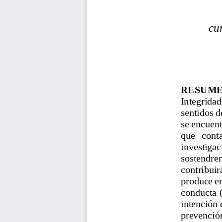
cu
RESUME
Integridad 
sentidos d
se encuen
que   conta
investigac
sostendrem
contribuirá
produce en
conducta (
intención 
prevención