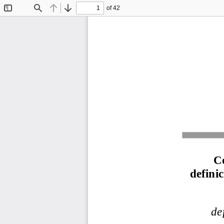
of 42
Toggle
Find
Previous
Next
Sidebar
Co
definic
de