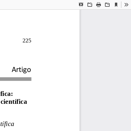
Current
Presentation
Open
Print
Download
To
View
Mode
225
Artigo
fica: 
científica
 
tífica