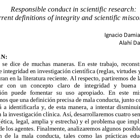
Responsible conduct in scientific research: 
rrent definitions of integrity and scientific misc
Ignacio Dami
Alahí Da
N:
 se  dice  de  muchas  maneras.  En  este  trabajo,  reconst
e integridad en investigación científica (reglas, virtudes 
tran
en la literatura reciente. Al respecto, partiremos de l
r   con   un   concepto   claro   de   integridad   y   buena 
ión  puede  fomentar  su  uso  apropiado.  En  este  mi
os que una definición precisa de mala 
conducta, junto c
  a  identificarla  y,  de  esta  manera,  a  intentar  disminuir
 la investigación clínica. Así, desarrollaremos cuatro se
ética, legal, amplia y estrecha) y el problema que i
mpli
de los agentes. Finalmente, analizaremos algunos posibl
  de  la  mala  conducta,  tales  como  las  prácticas  educ