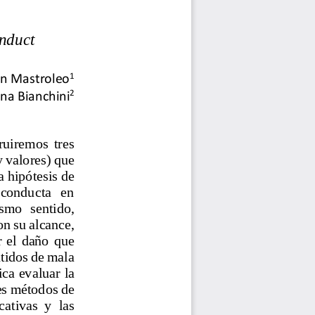
onduct
1
an Mastroleo
2
na Bianchini
ruiremos  tres 
y valores) que 
a hipótesis de 
  conducta   en 
smo  sentido, 
on su alcance, 
  el  daño  que 
ntidos de mala 
ca evaluar la 
es métodos de 
ativas  y  las 