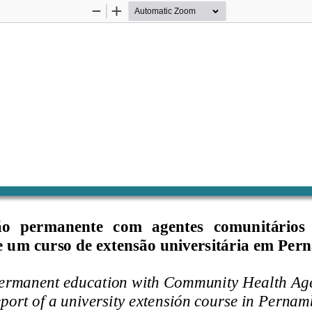
Zoom
Zoom
Out
In
o  permanente  com 
agentes  comunitários 
de um curso de extensão universitária em Pe
ermanent education with Community Health Age
eport of a university extensión course in Perna