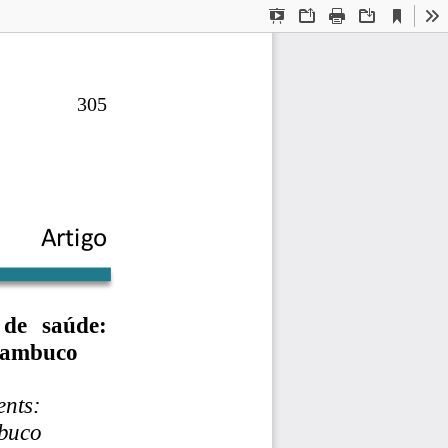
Current
Presentation
Open
Print
Download
To
View
Mode
305
Artigo
 de  saúde: 
rnambuco
nts: 
mbuco