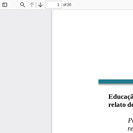
of 20
Toggle
Find
Previous
Next
Sidebar
Educaçã
relato 
P
r