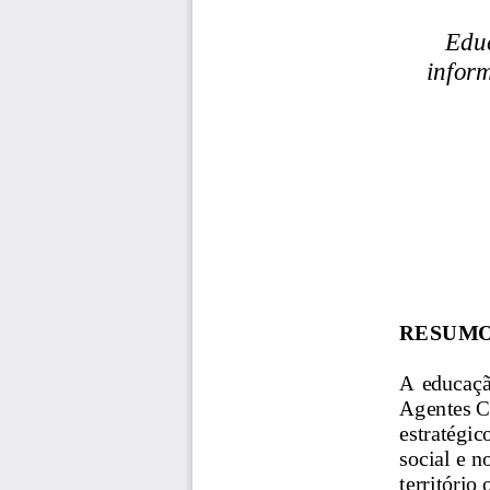
Educ
infor
RESUMO
A educaçã
Agentes C
estratégic
social e n
território