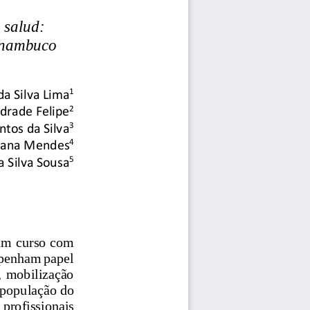
 salud: 
ernambuco
1
da Silva Lima
2
drade Felipe
3
ntos da Silva
4
ntana Mendes
5
a Silva Sousa
um curso com 
mpenham papel 
,  mobilização 
 população do 
 profissionais 