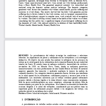
qualitative
approach,
developed
from
October
to
November
2020,
in
Morada
Nova,
Ceará,
where
semi-structured
interviews
were
carried
out
with
thirteen
professionals
from
a
Basic
Health
Unit.
The
generated
empirical
material
was
transcribed
and
analyzed
using
the
thematic
content
analysis
technique.
The
thematic
categories
generated
were:
factors
that
interfere
with
workers'
mental
health;
psychic
suffering
and
resources
to
avoid
illness.
The
results
showed
that
the
daily
work
generates
psychic
suffering
due
to
factors
linked
to
the
work
routine,
such
as
incipient
communication,
lack
of
multidisciplinary
support
in
complex
cases,
work
overload,
lack
of
recognition
by
workers.
The
need
to
develop
actions
aimed
at
the
health
of
the
worker
was
evident,
considering
that
this
public
has
a
significant
degree
of
psychological
suffering
due
to
the
demands
of
work,
with
reduced
initiatives
in
defense
of
their
health.
Keywords:
Worker's
health;
Mental
health;
Primary
Health
Care.
151
RESUMEN:
La
psicodinámica
del
trabajo
investiga
las
condiciones
y
relaciones
laborales,
las
experiencias
de
placer
y
sufrimiento
de
los
trabajadores
y
sus
estrategias
defensivas.
El
objetivo
de
este
estudio
fue
analizar
la
influencia
de
los
procesos
de
trabajo
en
la
salud
mental
de
los
trabajadores
de
la
Atención
Primaria
de
una
ciudad
del
interior
de
Ceará.
El
estudio
tiene
un
enfoque
cualitativo,
desarrollado
de
octubre
a
noviembre
de
2020,
en
Morada
Nova,
Ceará,
donde
se
realizaron
entrevistas
semiestructuradas
con
trece
profesionales
de
una
Unidad
Básica
de
Salud.
El
material
empírico
generado
fue
transcrito
y
analizado
mediante
la
técnica
de
análisis
de
contenido
temático.
Las
categorías
temáticas
generadas
fueron:
factores
que
interfieren
en
la
salud
mental
de
los
trabajadores;
sufrimiento
psíquico
y
recursos
para
evitar
la
enfermedad.
Los
resultados
mostraron
que
el
trabajo
cotidiano
genera
sufrimiento
psíquico
debido
a
factores
ligados
a
la
rutina
laboral,
como
comunicación
incipiente,
falta
de
apoyo
multidisciplinario
en
casos
complejos,
sobrecar
ga
de
trabajo,
falta
de
reconocimiento
por
parte
de
los
trabajadores.
Se
evidenció
la
necesidad
de
desarrollar
acciones
dirigidas
a
la
salud
del
trabajador
,
considerando
que
ese
público
tiene
un
importante
grado
de
sufrimiento
psíquico
debido
a
las
exigencias
del
trabajo,
con
reducidas
iniciativas
en
defensa
de
su
salud.
Palabras
Clave:
Salud
del
trabajador;
Salud
mental;
Primeros
auxilios.
1
INTRODUÇÃO
A
psicodinâmica
do
trabalho
realiza
estudos
sobre
o
adoecimento
e
sofrimento