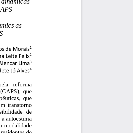
e dinâmicas 
 CAPS
amics as 
S
1
s de Morais
2
a Leite Felix
3
Alencar Li
ma
4
dete Jó Alves
pela   reforma 
  (CAPS),  que 
pêuticas,  que 
om  transtorno 
sibilidade  de 
 a autoestima 
na m
odalidade
 residentes de 