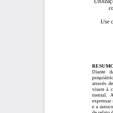
Utilizaç
c
Use o
RESUMO
Diante   d
psiquiátri
através  d
visam  à  
mental.  A
expressar 
e a autoco
de relato 