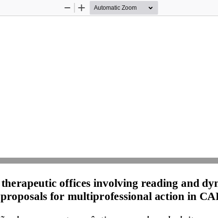
Zoom
Zoom
Out
In
 therapeutic offices involving reading and dy
proposals for multiprofessional action in C