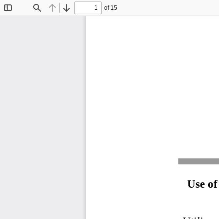
of 15
Toggle
Find
Previous
Next
Sidebar
Use of