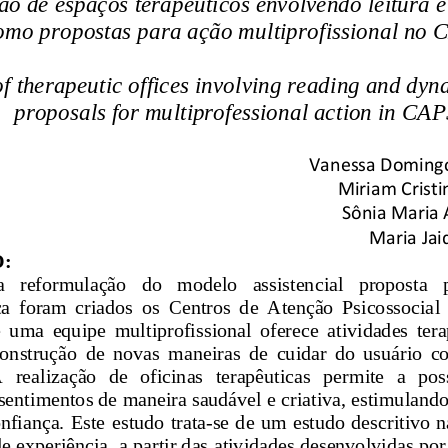
ão de espaços terapêuticos envolvendo leitura 
omo propostas para ação 
multiprofissional no
f therapeutic offices involving reading and dyn
proposals for multiprofessional action in CAP
Vanessa Domingo
Miriam Cristin
Sônia Maria 
Maria Jai
:
a   reformulação   do   modelo   assistencial   proposta   
ca  foram  criados  os  Centros  de  Atenção  Psicossocial
e  uma  equipe  multiprofissional  oferece  atividades  tera
construção  de  novas  maneiras 
de  cuidar  do  usuário  c
  realização  de  oficinas  terapêuticas  permite  a  pos
sentimentos de maneira saudável e criativa, estimulando
nfiança. Este estudo trata
-
se de um estudo descritivo 
de experiência, a partir das atividades desenvolvidas por