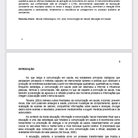
qualitativa
para
as
oficinas
mediadoras
da
aplicação
do
instrumento
em
campo.
O
instrumento
EducaIndex
apresentou
boa
confiabilidade
(alfa
de
Crongach
=
0,700),
demonstrando
capacidade
de
reprodução
consistente
dos
resultados
obtidos
no
tempo
e
espaço.
Quanto
às
oficinas,
permitiram
a
interação
entre
pesquisadores
e
participantes,
fortalecendo
a
importância
do
protagonismo
no
processo
avaliativo
de
campanhas. 
Palavras-Chave:
Estudo
Metodológico;
HIV;
Aids;
Comunicação
em
Saúde;
Educação
em
Saúde.
8
9
INTRODUÇÃO
No
que
tange
à
comunicação
em
saúde,
ela
estabelece
princípios
dialógicos
que
perpassam
processos
e
métodos
capazes
de
interconectar
saberes
e
práticas
que
viabilizam
a
produção
de
evidências
substanciais
a
partir
de
metodologias
qualitativas,
quantitativas
ou
mistas.
Enquanto
estratégia,
a
comunicação
em
saúde
pode
ser
destinada
a
informar
e
influenciar
pessoas,
famílias
e
comunidades,
não
apenas
no
que
diz
respeito
à
promoção
da
saúde,
mas
também
à
prevenção
de
agravos
e
à
reflexão
proativa
dos
inúmeros
produtos
e
informações
que
chegam
à
população
sobre
o
tema
da
saúde.
Teixeira
(2004)
delineia
outras
finalidades
da
comunicação
em
saúde,
incluindo:
prevenir
riscos,
lidar
com
possíveis
ameaças
à
saúde,
promover
mudanças
de
comportamento,
apoiar
a
realização
de
exames
de
rastreio,
compartilhar
informações
sobre
saúde
e
doenças,
divulgar
dados
sobre
exames
e
resultados,
prescrever
medicamentos
e
sugerir
medidas
preventivas
e
de
autocuidado.
No
contexto
da
tríade
educação,
informação
e
comunicação,
faz-se
importante
frisar
que
a
educação
é
uma
das
estratégias
que
fortalece
a
comunicação
em
saúde
e
é
reconhecida
como
fundamental
na
prevenção
de
doenças
e
na
promoção
da
saúde,
desempenhando
um
papel
crucial
no
bem-estar
físico
e
mental
tanto
a
nível
individual
quanto
coletivo.
É
preconizado
que
essa
educação
seja
conduzida
por
meio
de
uma
comunicação
clara
e
eficaz,
adaptada
às
realidades
individuais
de
cada
pessoa
(De
Sousa,
2020).
A
educação,
portanto,
é
concebida
como
um
processo
transformador
que
implica
a