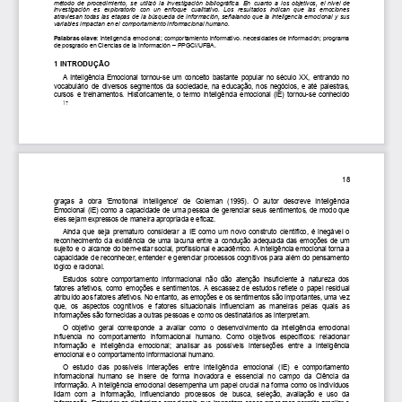
método
de
procedimiento,
se
utilizó
la
investigación
bibliográfica.
En
cuanto
a
los
objetivos,
el
nivel
de
investigación
es
exploratorio
con
un
enfoque
cualitativo.
Los
resultados
indican
que
las
emociones
atraviesan
todas
las
etapas
de
la
búsqueda
de
información,
señalando
que
la
inteligencia
emocional
y
sus
variables
impactan
en
el
comportamiento
informacional
humano.
Palabras
clave:
inteligencia
emocional;
comportamiento
informativo.
necesidades
de
información;
programa
de
posgrado
en
Ciencias
de
la
Información
–
PPGCI/UFBA.
1
INTRODUÇÃO
A
Inteligência
Emocional
tornou-se
um
conceito
bastante
popular
no
século
XX,
entrando
no
vocabulário
de
diversos
segmentos
da
sociedade,
na
educação,
nos
negócios,
e
até
palestras,
cursos
e
treinamentos.
Historicamente,
o
termo
inteligência
emocional
(IE)
tornou-se
conhecido
17
18
graças
à
obra
'Emotional
Intelligence'
de
Goleman
(1995).
O
autor
descreve
Inteligência
Emocional
(IE)
como
a
capacidade
de
uma
pessoa
de
gerenciar
seus
sentimentos,
de
modo
que
eles
sejam
expressos
de
maneira
apropriada
e
eficaz.
Ainda
que
seja
prematuro
considerar
a
IE
como
um
novo
construto
científico,
é
inegável
o
reconhecimento
da
existência
de
uma
lacuna
entre
a
condução
adequada
das
emoções
de
um
sujeito
e
o
alcance
do
bem-estar
social,
profissional
e
acadêmico.
A
inteligência
emocional
torna
a
capacidade
de
reconhecer,
entender
e
gerenciar
processos
cognitivos
para
além
do
pensamento
lógico
e
racional.
Estudos
sobre
comportamento
informacional
não
dão
atenção
insuficiente
à
natureza
dos
fatores
afetivos,
como
emoções
e
sentimentos.
A
escassez
de
estudos
reflete
o
papel
residual
atribuído
aos
fatores
afetivos.
No
entanto,
as
emoções
e
os
sentimentos
são
importantes,
uma
vez
que,
os
aspectos
cognitivos
e
fatores
situacionais
influenciam
as
maneiras
pelas
quais
as
informações
são
fornecidas
a
outras
pessoas
e
como
os
destinatários
as
interpretam.
O
objetivo
geral
corresponde
a
avaliar
como
o
desenvolvimento
da
inteligência
emocional
influencia
no
comportamento
informacional
humano.
Como
objetivos
específicos:
relacionar
informação
e
inteligência
emocional;
analisar
as
possíveis
interseções
entre
a
inteligência
emocional
e
o
comportamento
informacional
humano.
O
estudo
das
possíveis
interações
entre
inteligência
emocional
(IE)
e
comportamento
informacional
humano
se
insere
de
forma
inovadora
e
essencial
no
campo
da
Ciência
da
Informação.
A
inteligência
emocional
desempenha
um
papel
crucial
na
forma
como
os
indivíduos
lidam
com
a
informação,
influenciando
processos
de
busca,
seleção,
avaliação
e
uso
da