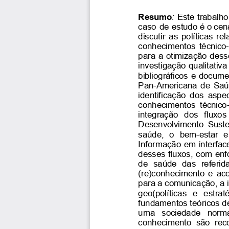
Resumo
:
Este
trabalho
caso
de
estudo
é
o
cen
discutir
as
políticas
rel
conhecimentos
técnico-
para
a
otimização
dess
investigação
qualitativa
bibliográficos
e
documen
Pan-Americana
de
Saú
identificação
dos
aspec
conhecimentos
técnico-
integração
dos
fluxos
Desenvolvimento
Suste
saúde,
o
bem-estar
e
Informação
em
interfac
desses
fluxos,
com
enf
de
saúde
das
referid
(re)conhecimento
e
aco
para
a
comunicação,
a
geo(políticas
e
estrat
fundamentos
teóricos
d
uma
sociedade
norma
conhecimento
são
rec