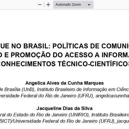
Zoom
Zoom
Out
In
UE
NO
BRASIL:
POLÍTICAS
DE
COMUNI
O
E
PROMOÇÃO
DO
ACESSO
A
INFORM
CONHECIMENTOS
TÉCNICO-CIENTÍFICO
Angelica
Alves
da
Cunha
Marques
de
Brasília
(UnB),
Instituto
Brasileiro
de
Informação
em
Ciênc
versidade
Federal
do
Rio
de
Janeiro
(UFRJ),
angelicacunnh
Jacqueline
Dias
da
Silva
ral
do
Estado
do
Rio
de
Janeiro
(UNIRIO),
Instituto
Brasileir
IBICT)/Universidade
Federal
do
Rio
de
Janeiro
(UFRJ),
jacqu