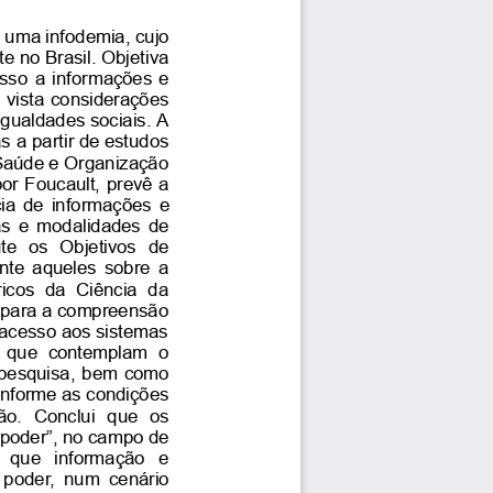
uma
infodemia,
cujo
te
no
Brasil.
Objetiva
sso
a
informações
e
vista
considerações
igualdades
sociais.
A
as
a
partir
de
estudos
Saúde
e
Organização
por
Foucault,
prevê
a
ia
de
informações
e
as
e
modalidades
de
te
os
Objetivos
de
nte
aqueles
sobre
a
ricos
da
Ciência
da
para
a
compreensão
acesso
aos
sistemas
que
contemplam
o
pesquisa,
bem
como
nforme
as
condições
ão.
Conclui
que
os
-poder”,
no
campo
de
que
informação
e
poder,
num
cenário