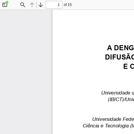
of 15
Toggle
Find
Previous
Next
Sidebar
A
DENG
DIFUSÃ
E
Universidade
(IBICT)/Uni
Universidade
Fede
Ciência
e
Tecnologia
(