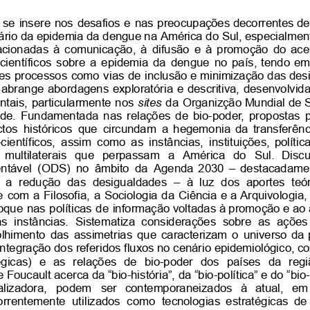
se
insere
nos
desafios
e
nas
preocupações
decorrentes
de
ário
da
epidemia
da
dengue
na
América
do
Sul,
especialmen
acionadas
à
comunicação,
à
difusão
e
à
promoção
do
ace
científicos
sobre
a
epidemia
da
dengue
no
país,
tendo
em
es
processos
como
vias
de
inclusão
e
minimização
das
des
abrange
abordagens
exploratória
e
descritiva,
desenvolvid
tais,
particularmente
nos
sites
da
Organizção
Mundial
de
de.
Fundamentada
nas
relações
de
bio-poder,
propostas
tos
históricos
que
circundam
a
hegemonia
da
transferênc
científicos,
assim
como
as
instâncias,
instituições,
polític
multilaterais
que
perpassam
a
América
do
Sul.
Discu
ntável
(ODS)
no
âmbito
da
Agenda
2030
–
destacadame
a
redução
das
desigualdades
–
à
luz
dos
aportes
teó
e
com
a
Filosofia,
a
Sociologia
da
Ciência
e
a
Arquivologia,
oque
nas
políticas
de
informação
voltadas
à
promoção
e
ao
as
instâncias.
Sistematiza
considerações
sobre
as
ações
lhimento
das
assimetrias
que
caracterizam
o
universo
da
integração
dos
referidos
fluxos
no
cenário
epidemiológico,
co
égicas)
e
as
relações
de
bio-poder
dos
países
da
regi
e
Foucault
acerca
da
“bio-história”,
da
“bio-política”
e
do
“bio
lizadora,
podem
ser
contemporaneizados
à
atual,
em
orrentemente
utilizados
como
tecnologias
estratégicas
de