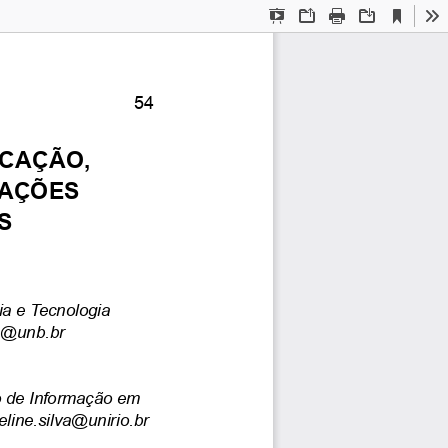
Current
Presentation
Open
Print
Download
To
View
Mode
54
CAÇÃO,
AÇÕES
S
ia
e
Tecnologia
a@unb.br
o
de
Informação
em
eline.silva@unirio.br