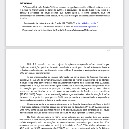
I
ntrodução 
O Sistema Único de Saúde (SUS) representa um ganho da saúde pública brasileira, a sua 
inserção  na  Constituição  Federal  de  1988  é  a  positivação  do  direito.  Essa  nova  forma  de 
pensar  o  processo  de  saúde
-
doença  que  surgiu  após  a  Reforma  Sanitária,  leva  em 
con
sideração as determinações sociais, com vistas à redução das desigualdades relacionadas 
à saúde. 
¹  Doutoranda  da  Universidade  de  Brasília  (PPGSC/UnB) 
-
dias.ld@aluno.unb.br 
² 
Professora  titular  da  Universidade  de  Brasília  UnB 
–
valeriamendonca@unb.br 
³ 
Pr
ofessora titular da Universidade de Brasília UnB 
-
mariafatimasousa09@gmail.com
82
O  SUS  é  pensado  como  um  conjunto  de  ações  e  serviços  de  saúde,  prestados  por 
órgãos  e  instituições  públicas  federais,  estaduais  e  municipais,  da  administração  direta  e 
indireta e das fundações mantidas pelo poder público. A iniciativa privada poderá partic
ipar do 
SUS em caráter complementar. 
Foram  incorporadas  ao  ideário  reformista,  as  concepções  da  Atenção  Primária  à 
Saúde (APS), a partir da compreensão da necessidade de reorientação do modelo de atenção 
à saúde, rompendo com o modelo médico assistencial 
vigente até o início dos anos 80. Nessa 
perspectiva a APS, é definida como ações individuais e coletivas, situadas no primeiro nível 
de  atenção,  para  promover  e  proteger  a  saúde,  prevenir  doenças  e  agravos,  efetuar 
tratamento  e  reabilitação  de  acordo  com  a
s  necessidades  da  família  e  da  comunidade 
(BRASIL, 2011). Surgiu como uma estratégia de reorganização do modelo de atenção à saúde 
desenvolvido a partir dos princípios do SUS, principalmente a universalidade, a equidade, a 
descentralização, a integralidade
e a participação popular. 
Destaca
-
se ainda a existência da categoria do Agente Comunitário de Saúde (ACS) 
influenciada pelos movimentos sociais que emergiram na década de 1970 e 1980, vistos como 
uma  nova  configuração  dos  trabalhadores  na  saúde,  marcada 
pela  emergência  de  novos 
atores sociais e novos padrões de ações coletivas na saúde pública (SADER, 1988). 
Os  ACS,  denominados  no  SUS  como  educadores  em  saúde,  têm  por  missão 
institucional e comunitária, melhorar a capacidade da população para cuidar de sua própria 
saúde   compartilhando   informações   e   conhecimentos   essenciais   para   este   fim.   Eles 
encontram
-
se  em  q
uase  todos  os  municípios  brasileiros.  Das  5.570  cidades  existentes,  os 
ACS estão em 5.507. Atualmente são 270.878 mil, com a cobertura estimada de 64,46% da 