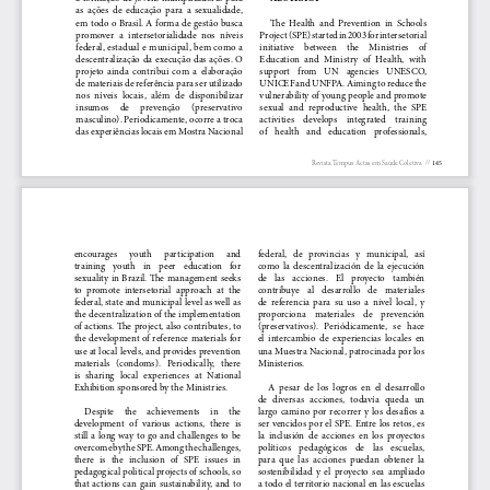
as  ações  de  educação  para  a  sexualidade, 
em todo o Brasil. A forma de gestão busca 
7  e  Health  and  Prevention  in  Schools 
promover  a  intersetorialidade  nos  níveis 
Project (SPE) started in 2003 for intersetorial 
federal, estadual e municipal, bem como a 
initiative     between     the     Ministries     of 
descentralização da execução das ações. O 
Education  and  Ministry  of  Health,  with 
projeto  ainda  contribui  com  a  elaboração 
support   from   UN   agencies   UNESCO, 
de materiais de referência para ser utilizado 
UNICEF and UNFPA. Aiming to reduce the 
nos  níveis  locais,  além  de  disponibilizar 
vulnerability of young people and promote 
insumos 
de 
prevenção 
(preservativo 
sexual  and  reproductive  health,  the  SPE 
masculino). Periodicamente, ocorre a troca 
activities    develops    integrated    training 
das experiências locais em Mostra Nacional 
of   health   and   education   professionals, 
Revista Tempus Actas em Saúde Coletiva  //  
145
encourages 
youth 
participation 
and 
federal,   de   provincias   y   municipal,   así 
training   youth   in   peer   education   for 
como  la  descentralización  de  la  ejecución 
sexuality in Brazil. "  e management seeks 
de   las   acciones.   El   proyecto   también 
to  promote  intersetorial  approach  at  the 
contribuye   al   desarrollo   de   materiales 
federal, state and municipal level as well as 
de  referencia  para  su  uso  a  nivel  local,  y 
the decentralization of the implementation 
proporciona    materiales    de    prevención 
of actions. "  e project, also contributes, to 
(preservativos).   Periódicamente,   se   hace 
the development of reference materials for 
el  intercambio  de  experiencias  locales  en 
use at local levels, and provides prevention 
una Muestra Nacional, patrocinada por los 
materials   (condoms).   Periodically,   there 
Ministerios. 
is  sharing  local  experiences  at  National 
Exhibition sponsored by the Ministries. 
A  pesar  de  los  logros  en  el  desarrollo 
de   diversas   acciones,   todavía   queda   un 
Despite     the     achievements     in     the 
largo  camino  por  recorrer  y  los  desafíos  a 
development  of  various  actions,  there  is 
ser vencidos por el SPE. Entre los retos, es 
still  a  long  way  to  go  and  challenges  to  be 
la  inclusión  de  acciones  en  los  proyectos 
overcome by the SPE. Among the challenges, 
políticos    pedagógicos    de    las    escuelas, 
there   is   the   inclusion   of   SPE   issues   in 
para  que  las  acciones  puedan  obtener  la 
pedagogical political projects of schools, so 
sostenibilidad  y  el  proyecto  sea  ampliado 
that  actions  can  gain  sustainability,  and  to 
a todo el territorio nacional en las escuelas 