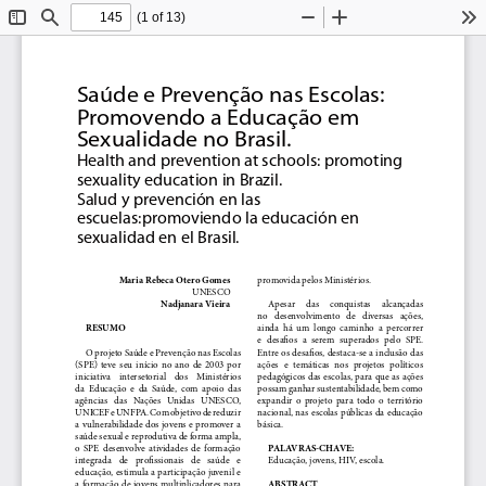
(1 of 13)
Toggle
Find
Zoom
Zoom
To
Sidebar
Out
In
Saúde e Prevenção nas Escolas: 
Promovendo a Educação em 
Sexualidade no Brasil. 
Health and prevention at schools: promoting 
sexuality education in Brazil.
Salud y prevención en las 
escuelas:promoviendo la educación en 
sexualidad en el Brasil. 
Maria Rebeca Otero Gomes
promovida pelos Ministérios. 
UNESCO  
Nadjanara Vieira 
Apesar     das     conquistas     alcançadas 
no   desenvolvimento   de   diversas   ações, 
RESUMO
ainda  há  um  longo  caminho  a  percorrer 
e  desa* os  a  serem  superados  pelo  SPE. 
O projeto Saúde e Prevenção nas Escolas 
Entre os desa* os, destaca-se a inclusão das 
(SPE)  teve  seu  início  no  ano  de  2003  por 
ações  e  temáticas  nos  projetos  políticos 
iniciativa    intersetorial    dos    Ministérios 
pedagógicos das escolas, para que as ações 
da  Educação  e  da  Saúde,  com  apoio  das 
possam ganhar sustentabilidade, bem como 
agências   das   Nações   Unidas   UNESCO, 
expandir  o  projeto  para  todo  o  território 
UNICEF e UNFPA. Com objetivo de reduzir 
nacional, nas escolas públicas da educação 
a vulnerabilidade dos jovens e promover a 
básica. 
saúde sexual e reprodutiva de forma ampla, 
PALAVRAS-CHAVE:
o  SPE  desenvolve  atividades  de  formação 
integrada   de   pro* ssionais   de   saúde   e 
Educação, jovens, HIV, escola.
educação, estimula a participação juvenil e 
ABSTRACT
a formação de jovens multiplicadores para 