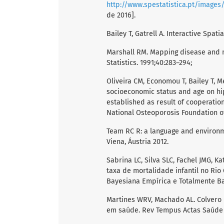
http://www.spestatistica.pt/images
de 2016].
Bailey T, Gatrell A. Interactive Spat
Marshall RM. Mapping disease and m
Statistics. 1991;40:283–294;
Oliveira CM, Economou T, Bailey T, 
socioeconomic status and age on hip 
established as result of cooperati
National Osteoporosis Foundation of
Team RC R: a language and environme
Viena, Áustria 2012.
Sabrina LC, Silva SLC, Fachel JMG, K
taxa de mortalidade infantil no Rio
Bayesiana Empírica e Totalmente Bay
Martines WRV, Machado AL. Colvero 
em saúde. Rev Tempus Actas Saúde Co