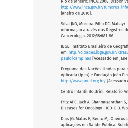
Rio de Janeiro: INCA; 2008. Disponív
http://www.inca.gov.br/tumores_inf
janeiro de 2016].
Silva JKO, Moreira-Filho DC, Mahayri
informação através dos Registros d
Cancerologia. 2012;58:681-86.
IBGE, Instituto Brasileiro de Geogra
em:
http://cidades.ibge.gov.br/xtr
paulo|campinas
[Acessado em janei
Programa das Nacões Unidas para o
Aplicada (Ipea) e Fundação João Pinh
http://www.pnud.org.br/
[Acessado 
Centro Infantil Boldrini. Relatório 
Fritz APC, Jack A, Shanmugarathan S, 
Diseases for Oncology - ICD-O-3. Wo
Dias JG, Matos E, Bento MJ, Queirós
aplicações em Saúde Pública. Boleti