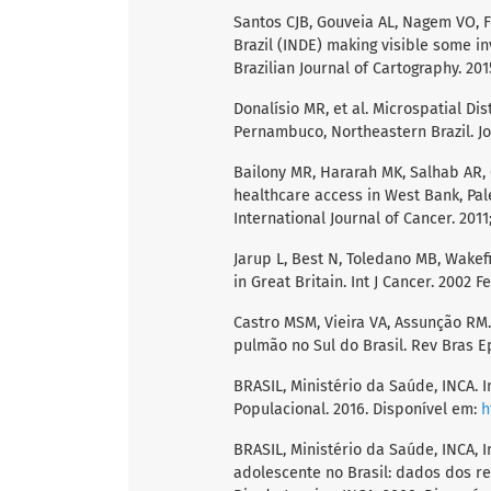
Santos CJB, Gouveia AL, Nagem VO, F
Brazil (INDE) making visible some inv
Brazilian Journal of Cartography. 2015
Donalísio MR, et al. Microspatial Di
Pernambuco, Northeastern Brazil. Jou
Bailony MR, Hararah MK, Salhab AR,
healthcare access in West Bank, Pale
International Journal of Cancer. 2011;
Jarup L, Best N, Toledano MB, Wakefi
in Great Britain. Int J Cancer. 2002 F
Castro MSM, Vieira VA, Assunção R
pulmão no Sul do Brasil. Rev Bras Ep
BRASIL, Ministério da Saúde, INCA. 
Populacional. 2016. Disponível em:
h
BRASIL, Ministério da Saúde, INCA, I
adolescente no Brasil: dados dos re