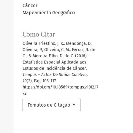
Câncer
Mapeamento Geográfico
Como Citar
Oliveira Friestino, J. K., Mendonça, D.,
Oliveira, P., Oliveira, C. M., Ferraz, R. de
O., & Moreira Filho, D. de C. (2016).
Estatística Espacial Aplicada aos
Estudos de Incidência de Câncer.
Tempus – Actas De Saúde Coletiva
,
10
(2), Pág. 103–117.
https://doi.org/10.18569/tempus.v10i2.17
72
Fomatos de Citação