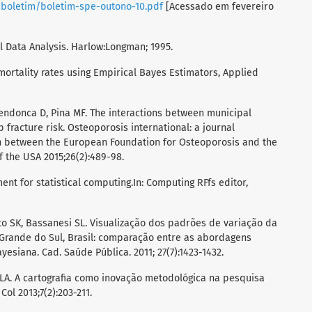
/boletim/boletim-spe-outono-10.pdf
[Acessado em fevereiro
ial Data Analysis. Harlow:Longman; 1995.
ortality rates using Empirical Bayes Estimators, Applied
Mendonca D, Pina MF. The interactions between municipal
fracture risk. Osteoporosis international: a journal
on between the European Foundation for Osteoporosis and the
 the USA 2015;26(2):489-98.
nt for statistical computing.In: Computing RFfs editor,
ato SK, Bassanesi SL. Visualização dos padrões de variação da
 Grande do Sul, Brasil: comparação entre as abordagens
esiana. Cad. Saúde Pública. 2011; 27(7):1423-1432.
LA. A cartografia como inovação metodológica na pesquisa
l 2013;7(2):203-211.