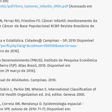
el em:
antis/pdf/livro_tumores_infantis_0904.pdf
[Acessado em
 N, Ferraz RO, Friestino FS. Câncer Infantil: monitoramento da
e Câncer de Base Populacional RCBP. Revista Brasileira de
fia e Estatística. Cidades@ Campinas – SP; 2010 Disponível
as/perfil.php?lang=&codmun=350950&search=sao-
ro de 2016].
 Desenvolvimento (PNUD), Instituto de Pesquisa Econômica
eiro (FJP). Atlas Brasil, 2010. Disponível em
em 29 março de 2016].
Anual de Atividades. Campinas. 2010.
Sobin L, Parkin DM, Whelan S. International Classification of
rld Health Organization ed. 3rd, editor. Geneva 2000.
 L, Correia AM, Mendonça D. Epidemiologia espacial -
m SPE outono de 2010: 71-77; Disponível em: