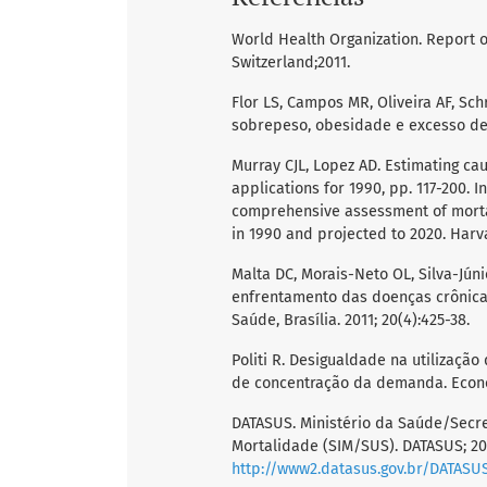
World Health Organization. Report
Switzerland;2011.
Flor LS, Campos MR, Oliveira AF, Sch
sobrepeso, obesidade e excesso de p
Murray CJL, Lopez AD. Estimating ca
applications for 1990, pp. 117-200. 
comprehensive assessment of mortali
in 1990 and projected to 2020. Harv
Malta DC, Morais-Neto OL, Silva-Jún
enfrentamento das doenças crônicas 
Saúde, Brasília. 2011; 20(4):425-38.
Politi R. Desigualdade na utilizaçã
de concentração da demanda. Econom
DATASUS. Ministério da Saúde/Secre
Mortalidade (SIM/SUS). DATASUS; 20
http://www2.datasus.gov.br/DATASU