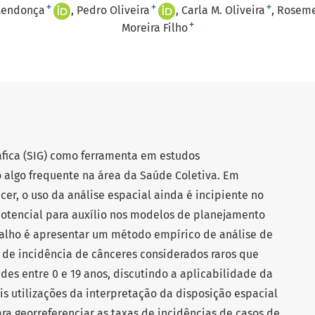
+
+
+
Mendonça
Pedro Oliveira
Carla M. Oliveira
Roseme
+
Moreira Filho
fica (SIG) como ferramenta em estudos
 algo frequente na área da Saúde Coletiva. Em
cer, o uso da análise espacial ainda é incipiente no
potencial para auxílio nos modelos de planejamento
balho é apresentar um método empírico de análise de
 de incidência de cânceres considerados raros que
s entre 0 e 19 anos, discutindo a aplicabilidade da
eis utilizações da interpretação da disposição espacial
ara georreferenciar as taxas de incidências de casos de