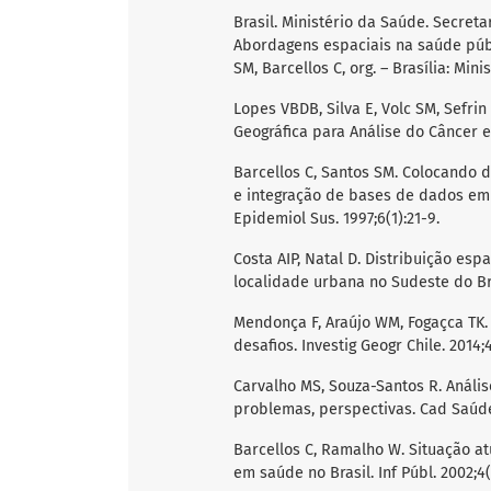
Brasil. Ministério da Saúde. Secret
Abordagens espaciais na saúde públ
SM, Barcellos C, org. – Brasília: Mini
Lopes VBDB, Silva E, Volc SM, Sefri
Geográfica para Análise do Câncer em
Barcellos C, Santos SM. Colocando 
e integração de bases de dados em
Epidemiol Sus. 1997;6(1):21-9.
Costa AIP, Natal D. Distribuição e
localidade urbana no Sudeste do Bra
Mendonça F, Araújo WM, Fogaçca TK. 
desafios. Investig Geogr Chile. 2014;4
Carvalho MS, Souza-Santos R. Análi
problemas, perspectivas. Cad Saúde 
Barcellos C, Ramalho W. Situação a
em saúde no Brasil. Inf Públ. 2002;4(