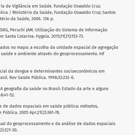
aria de Vigilância em Saúde. Fundação Oswaldo Cruz.
ica / Ministério da Saúde, Fundação Oswaldo Cruz; Santos
stério da Saúde, 2006. 136 p.
n SRG, Peruchi JAM. Utilização do Sistema de Informação
 Santa Catarina. Hygeia. 2015;11(21):153-73.
dados no mapa: a escolha da unidade espacial de agregação
 saúde e ambiente através do geoprocessamento. Inf
spacial da dengue e determinantes socioeconômicos em
sil. Rev Saúde Pública. 1998;32:232-6.
A geografia da saúde no Brasil: Estado da arte e alguns
8:41-52.
se de dados espaciais em saúde pública: métodos,
Pública. 2005 Apr;21(2):361-78.
tual do geoprocessamento e da análise de dados espaciais
2):221-30.