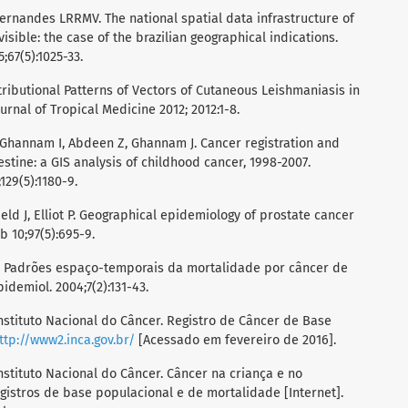
ernandes LRRMV. The national spatial data infrastructure of
isible: the case of the brazilian geographical indications.
;67(5):1025-33.
stributional Patterns of Vectors of Cutaneous Leishmaniasis in
rnal of Tropical Medicine 2012; 2012:1-8.
 Ghannam I, Abdeen Z, Ghannam J. Cancer registration and
stine: a GIS analysis of childhood cancer, 1998-2007.
129(5):1180-9.
eld J, Elliot P. Geographical epidemiology of prostate cancer
eb 10;97(5):695-9.
M. Padrões espaço-temporais da mortalidade por câncer de
idemiol. 2004;7(2):131-43.
Instituto Nacional do Câncer. Registro de Câncer de Base
ttp://www2.inca.gov.br/
[Acessado em fevereiro de 2016].
nstituto Nacional do Câncer. Câncer na criança e no
gistros de base populacional e de mortalidade [Internet].