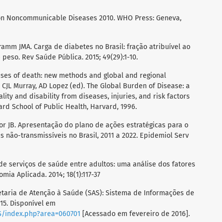
 on Noncommunicable Diseases 2010. WHO Press: Geneva,
ramm JMA. Carga de diabetes no Brasil: fração atribuível ao
eso. Rev Saúde Pública. 2015; 49(29):1-10.
uses of death: new methods and global and regional
In CJL Murray, AD Lopez (ed). The Global Burden of Disease: a
ty and disability from diseases, injuries, and risk factors
ard School of Public Health, Harvard, 1996.
ior JB. Apresentação do plano de ações estratégicas para o
não-transmissíveis no Brasil, 2011 a 2022. Epidemiol Serv
o de serviços de saúde entre adultos: uma análise dos fatores
ia Aplicada. 2014; 18(1):117-37
taria de Atenção à Saúde (SAS): Sistema de Informações de
15. Disponível em
S/index.php?area=060701
[Acessado em fevereiro de 2016].