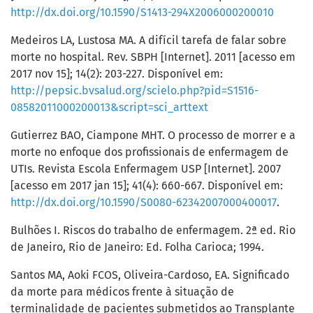
http://dx.doi.org/10.1590/S1413-294X2006000200010
Medeiros LA, Lustosa MA. A difícil tarefa de falar sobre
morte no hospital. Rev. SBPH [Internet]. 2011 [acesso em
2017 nov 15]; 14(2): 203-227. Disponível em:
http://pepsic.bvsalud.org/scielo.php?pid=S1516-
08582011000200013&script=sci_arttext
Gutierrez BAO, Ciampone MHT. O processo de morrer e a
morte no enfoque dos profissionais de enfermagem de
UTIs. Revista Escola Enfermagem USP [Internet]. 2007
[acesso em 2017 jan 15]; 41(4): 660-667. Disponível em:
http://dx.doi.org/10.1590/S0080-62342007000400017
.
Bulhões I. Riscos do trabalho de enfermagem. 2ª ed. Rio
de Janeiro, Rio de Janeiro: Ed. Folha Carioca; 1994.
Santos MA, Aoki FCOS, Oliveira-Cardoso, EA. Significado
da morte para médicos frente à situação de
terminalidade de pacientes submetidos ao Transplante