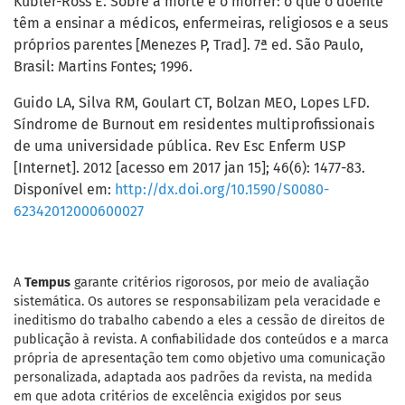
Kübler-Ross E. Sobre a morte e o morrer: o que o doente
têm a ensinar a médicos, enfermeiras, religiosos e a seus
próprios parentes [Menezes P, Trad]. 7ª ed. São Paulo,
Brasil: Martins Fontes; 1996.
Guido LA, Silva RM, Goulart CT, Bolzan MEO, Lopes LFD.
Síndrome de Burnout em residentes multiprofissionais
de uma universidade pública. Rev Esc Enferm USP
[Internet]. 2012 [acesso em 2017 jan 15]; 46(6): 1477-83.
Disponível em:
http://dx.doi.org/10.1590/S0080-
62342012000600027
A
Tempus
garante critérios rigorosos, por meio de avaliação
sistemática. Os autores se responsabilizam pela veracidade e
ineditismo do trabalho cabendo a eles a cessão de direitos de
publicação à revista. A confiabilidade dos conteúdos e a marca
própria de apresentação tem como objetivo uma comunicação
personalizada, adaptada aos padrões da revista, na medida
em que adota critérios de excelência exigidos por seus