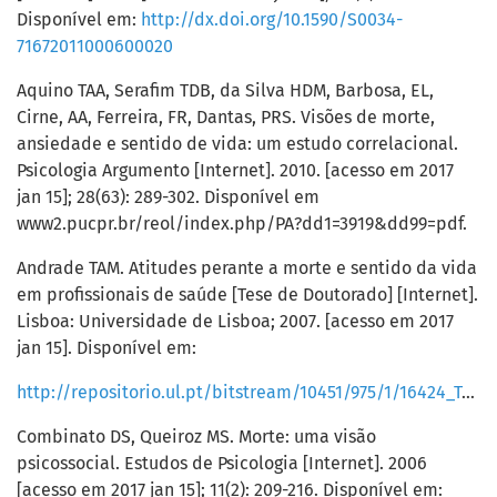
Disponível em:
http://dx.doi.org/10.1590/S0034-
71672011000600020
Aquino TAA, Serafim TDB, da Silva HDM, Barbosa, EL,
Cirne, AA, Ferreira, FR, Dantas, PRS. Visões de morte,
ansiedade e sentido de vida: um estudo correlacional.
Psicologia Argumento [Internet]. 2010. [acesso em 2017
jan 15]; 28(63): 289-302. Disponível em
www2.pucpr.br/reol/index.php/PA?dd1=3919&dd99=pdf.
Andrade TAM. Atitudes perante a morte e sentido da vida
em profissionais de saúde [Tese de Doutorado] [Internet].
Lisboa: Universidade de Lisboa; 2007. [acesso em 2017
jan 15]. Disponível em:
http://repositorio.ul.pt/bitstream/10451/975/1/16424_Tese_Teresa_Andrade_versfinal.pdf
Combinato DS, Queiroz MS. Morte: uma visão
psicossocial. Estudos de Psicologia [Internet]. 2006
[acesso em 2017 jan 15]; 11(2): 209-216. Disponível em: