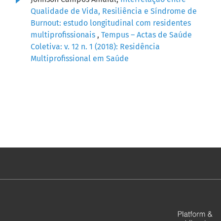
Qualidade de Vida, Resiliência e Síndrome de
Burnout: estudo longitudinal com residentes
multiprofissionais
,
Tempus – Actas de Saúde
Coletiva: v. 12 n. 1 (2018): Residência
Multiprofissional em Saúde