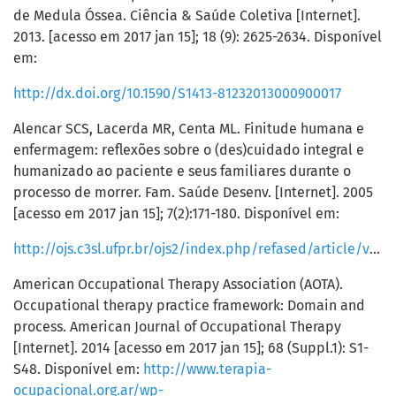
de Medula Óssea. Ciência & Saúde Coletiva [Internet].
2013. [acesso em 2017 jan 15]; 18 (9): 2625-2634. Disponível
em:
http://dx.doi.org/10.1590/S1413-81232013000900017
Alencar SCS, Lacerda MR, Centa ML. Finitude humana e
enfermagem: reflexões sobre o (des)cuidado integral e
humanizado ao paciente e seus familiares durante o
processo de morrer. Fam. Saúde Desenv. [Internet]. 2005
[acesso em 2017 jan 15]; 7(2):171-180. Disponível em:
http://ojs.c3sl.ufpr.br/ojs2/index.php/refased/article/viewFile/8045/5668
American Occupational Therapy Association (AOTA).
Occupational therapy practice framework: Domain and
process. American Journal of Occupational Therapy
[Internet]. 2014 [acesso em 2017 jan 15]; 68 (Suppl.1): S1-
S48. Disponível em:
http://www.terapia-
ocupacional.org.ar/wp-