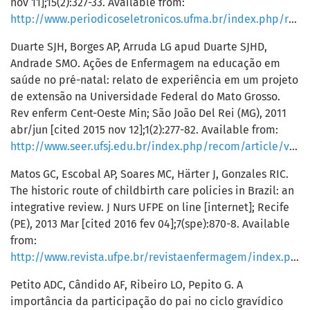
nov 11];15(2):327-33. Available from:
http://www.periodicoseletronicos.ufma.br/index.php/rppublica/article/view/849/871
Duarte SJH, Borges AP, Arruda LG apud Duarte SJHD,
Andrade SMO. Ações de Enfermagem na educação em
saúde no pré-natal: relato de experiência em um projeto
de extensão na Universidade Federal do Mato Grosso.
Rev enferm Cent-Oeste Min; São João Del Rei (MG), 2011
abr/jun [cited 2015 nov 12];1(2):277-82. Available from:
http://www.seer.ufsj.edu.br/index.php/recom/article/view/13/122
Matos GC, Escobal AP, Soares MC, Härter J, Gonzales RIC.
The historic route of childbirth care policies in Brazil: an
integrative review. J Nurs UFPE on line [internet]; Recife
(PE), 2013 Mar [cited 2016 fev 04];7(spe):870-8. Available
from:
http://www.revista.ufpe.br/revistaenfermagem/index.php/revista/article/view/3347/pdf_2232
Petito ADC, Cândido AF, Ribeiro LO, Pepito G. A
importância da participação do pai no ciclo gravídico