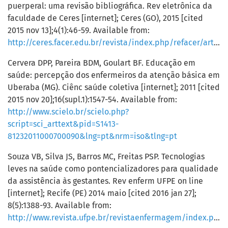
puerperal: uma revisão bibliográfica. Rev eletrônica da
faculdade de Ceres [internet]; Ceres (GO), 2015 [cited
2015 nov 13];4(1):46-59. Available from:
http://ceres.facer.edu.br/revista/index.php/refacer/article/view/70/46
Cervera DPP, Pareira BDM, Goulart BF. Educação em
saúde: percepção dos enfermeiros da atenção básica em
Uberaba (MG). Ciênc saúde coletiva [internet]; 2011 [cited
2015 nov 20];16(supl.1):1547-54. Available from:
http://www.scielo.br/scielo.php?
script=sci_arttext&pid=S1413-
81232011000700090&lng=pt&nrm=iso&tlng=pt
Souza VB, Silva JS, Barros MC, Freitas PSP. Tecnologias
leves na saúde como pontencializadores para qualidade
da assistência às gestantes. Rev enferm UFPE on line
[internet]; Recife (PE) 2014 maio [cited 2016 jan 27];
8(5):1388-93. Available from:
http://www.revista.ufpe.br/revistaenfermagem/index.php/revista/article/view/5023/pdf_5133