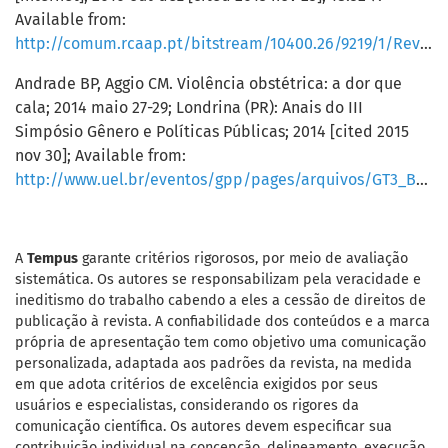
Available from:
http://comum.rcaap.pt/bitstream/10400.26/9219/1/Revista%20Percursos%20n18_A%20representa%C3%A7%C3%A3o%20do%20papel%20do%20pai%20no%20aleitamento%20materno.pdf
Andrade BP, Aggio CM. Violência obstétrica: a dor que
cala; 2014 maio 27-29; Londrina (PR): Anais do III
Simpósio Gênero e Políticas Públicas; 2014 [cited 2015
nov 30]; Available from:
http://www.uel.br/eventos/gpp/pages/arquivos/GT3_Briena%20Padilha%20Andrade.pdf
A
Tempus
garante critérios rigorosos, por meio de avaliação
sistemática. Os autores se responsabilizam pela veracidade e
ineditismo do trabalho cabendo a eles a cessão de direitos de
publicação à revista. A confiabilidade dos conteúdos e a marca
própria de apresentação tem como objetivo uma comunicação
personalizada, adaptada aos padrões da revista, na medida
em que adota critérios de excelência exigidos por seus
usuários e especialistas, considerando os rigores da
comunicação científica. Os autores devem especificar sua
contribuição individual na concepção, delineamento, execução