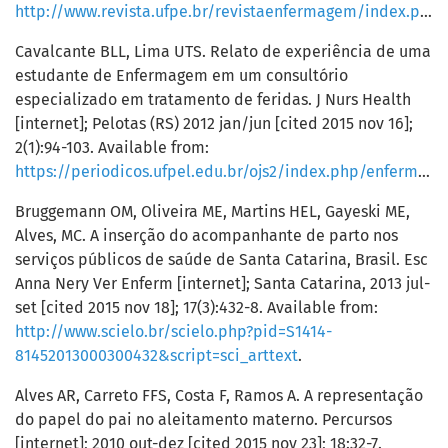
http://www.revista.ufpe.br/revistaenfermagem/index.php/revista/article/view/4672/pdf_2522
Cavalcante BLL, Lima UTS. Relato de experiência de uma
estudante de Enfermagem em um consultório
especializado em tratamento de feridas. J Nurs Health
[internet]; Pelotas (RS) 2012 jan/jun [cited 2015 nov 16];
2(1):94-103. Available from:
https://periodicos.ufpel.edu.br/ojs2/index.php/enfermagem/article/view/3447/2832
Bruggemann OM, Oliveira ME, Martins HEL, Gayeski ME,
Alves, MC. A inserção do acompanhante de parto nos
serviços públicos de saúde de Santa Catarina, Brasil. Esc
Anna Nery Ver Enferm [internet]; Santa Catarina, 2013 jul-
set [cited 2015 nov 18]; 17(3):432-8. Available from:
http://www.scielo.br/scielo.php?pid=S1414-
81452013000300432&script=sci_arttext
.
Alves AR, Carreto FFS, Costa F, Ramos A. A representação
do papel do pai no aleitamento materno. Percursos
[internet]; 2010 out-dez [cited 2015 nov 23]; 18:32-7.