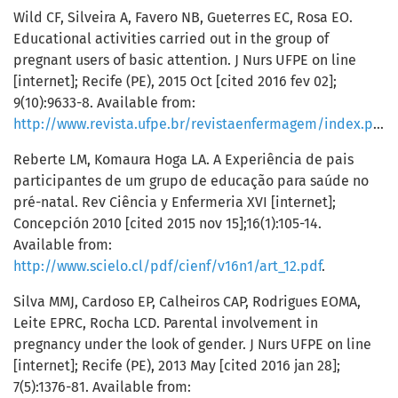
Wild CF, Silveira A, Favero NB, Gueterres EC, Rosa EO.
Educational activities carried out in the group of
pregnant users of basic attention. J Nurs UFPE on line
[internet]; Recife (PE), 2015 Oct [cited 2016 fev 02];
9(10):9633-8. Available from:
http://www.revista.ufpe.br/revistaenfermagem/index.php/revista/article/view/7494/pdf_8774
Reberte LM, Komaura Hoga LA. A Experiência de pais
participantes de um grupo de educação para saúde no
pré-natal. Rev Ciência y Enfermeria XVI [internet];
Concepción 2010 [cited 2015 nov 15];16(1):105-14.
Available from:
http://www.scielo.cl/pdf/cienf/v16n1/art_12.pdf
.
Silva MMJ, Cardoso EP, Calheiros CAP, Rodrigues EOMA,
Leite EPRC, Rocha LCD. Parental involvement in
pregnancy under the look of gender. J Nurs UFPE on line
[internet]; Recife (PE), 2013 May [cited 2016 jan 28];
7(5):1376-81. Available from: