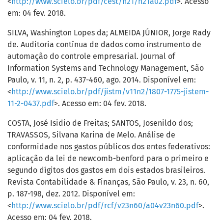
<
http://www.scielo.br/pdf/cest/n21/n21a02.pdf
>. Acesso
em: 04 fev. 2018.
SILVA, Washington Lopes da; ALMEIDA JÚNIOR, Jorge Rady
de. Auditoria contínua de dados como instrumento de
automação do controle empresarial. Journal of
Information Systems and Technology Management, São
Paulo, v. 11, n. 2, p. 437-460, ago. 2014. Disponível em:
<
http://www.scielo.br/pdf/jistm/v11n2/1807-1775-jistem-
11-2-0437.pdf
>. Acesso em: 04 fev. 2018.
COSTA, José Isidio de Freitas; SANTOS, Josenildo dos;
TRAVASSOS, Silvana Karina de Melo. Análise de
conformidade nos gastos públicos dos entes federativos:
aplicação da lei de newcomb-benford para o primeiro e
segundo dígitos dos gastos em dois estados brasileiros.
Revista Contabilidade & Finanças, São Paulo, v. 23, n. 60,
p. 187-198, dez. 2012. Disponível em:
<
http://www.scielo.br/pdf/rcf/v23n60/a04v23n60.pdf
>.
Acesso em: 04 fev. 2018.