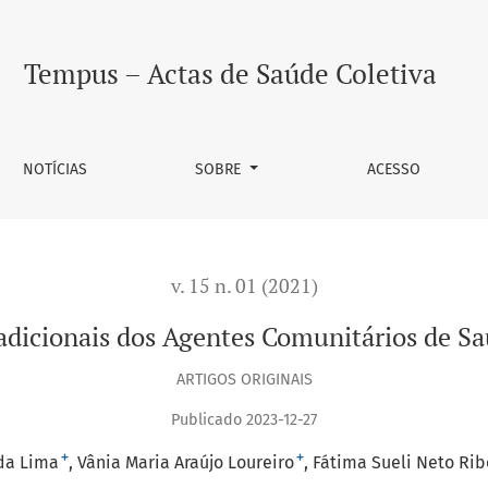
dos Agentes Comunitários de Saúde como trabalhador da saúde
Tempus – Actas de Saúde Coletiva
NOTÍCIAS
SOBRE
ACESSO
v. 15 n. 01 (2021)
tradicionais dos Agentes Comunitários de 
ARTIGOS ORIGINAIS
Publicado 2023-12-27
+
+
da Lima
Vânia Maria Araújo Loureiro
Fátima Sueli Neto Ri