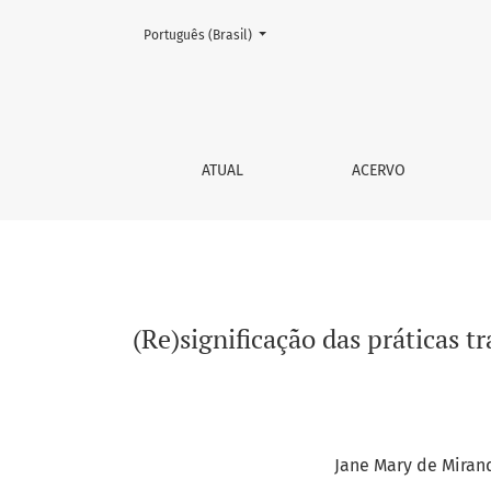
Mudar o idioma. O atual é:
Português (Brasil)
(Re)significação das práticas tradicionais 
ATUAL
ACERVO
(Re)significação das práticas 
Jane Mary de Miran