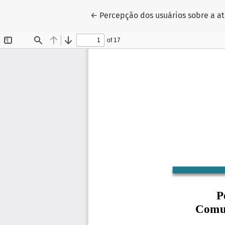
Voltar aos Detalhes do Artigo
←
Percepção dos usuários sobre a a