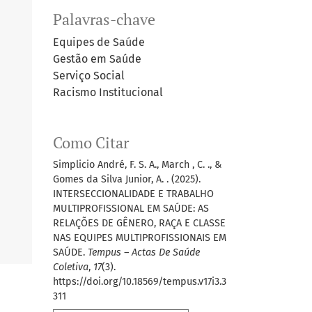
Palavras-chave
Equipes de Saúde
Gestão em Saúde
Serviço Social
Racismo Institucional
Como Citar
Simplicio André, F. S. A., March , C. ., &
Gomes da Silva Junior, A. . (2025).
INTERSECCIONALIDADE E TRABALHO
MULTIPROFISSIONAL EM SAÚDE: AS
RELAÇÕES DE GÊNERO, RAÇA E CLASSE
NAS EQUIPES MULTIPROFISSIONAIS EM
SAÚDE.
Tempus – Actas De Saúde
Coletiva
,
17
(3).
https://doi.org/10.18569/tempus.v17i3.3
311