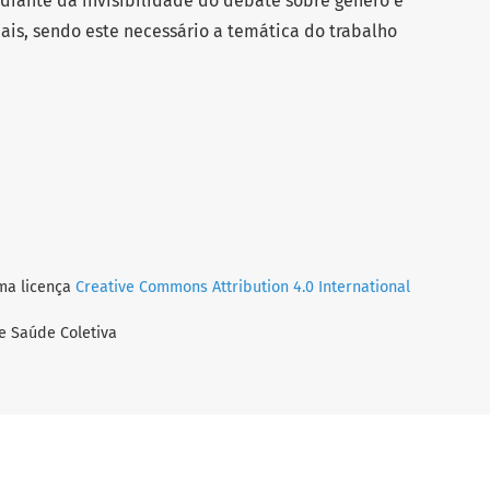
 diante da invisibilidade do debate sobre gênero e
nais, sendo este necessário a temática do trabalho
uma licença
Creative Commons Attribution 4.0 International
e Saúde Coletiva