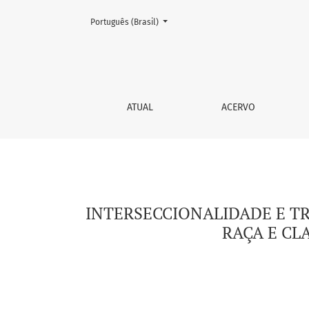
Mudar o idioma. O atual é:
Português (Brasil)
INTERSECCIONALIDADE E TRABALHO MULTIPR
ATUAL
ACERVO
INTERSECCIONALIDADE E T
RAÇA E CL