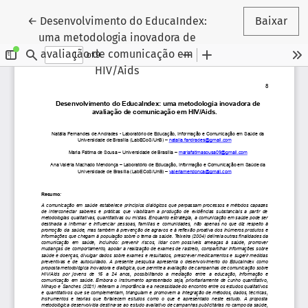
Voltar aos Detalhes do Artigo
←
Desenvolvimento do EducaIndex:
Baixar
uma metodologia inovadora de
avaliação de comunicação em
HIV/Aids