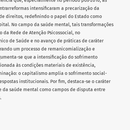
idencia que, especialmente no período pós-2016, as
ontrarreformas intensificaram a precarização da
 de direitos, redefinindo o papel do Estado como
pital. No campo da saúde mental, tais transformações
o da Rede de Atenção Psicossocial, no
ico de Saúde e no avanço de práticas de caráter
gurando um processo de remanicomialização e
gumenta-se que a intensificação do sofrimento
ionada às condições materiais de existência,
nação: o capitalismo amplia o sofrimento social-
postas institucionais. Por fim, destaca-se o caráter
l e da saúde mental como campos de disputa entre
.