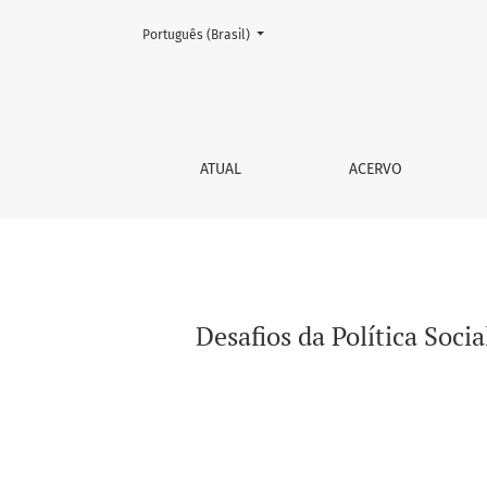
Mudar o idioma. O atual é:
Português (Brasil)
Desafios da Política Social no Brasil Contem
ATUAL
ACERVO
Desafios da Política Soci