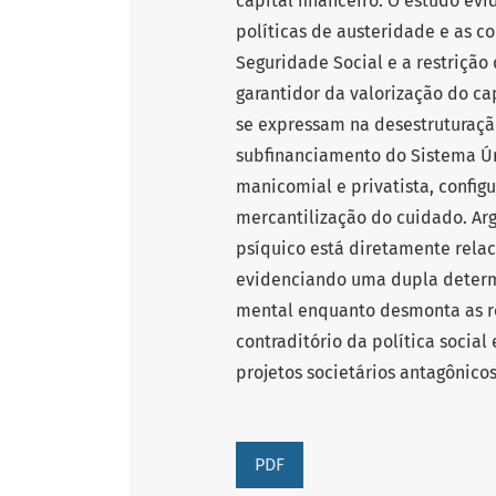
capital financeiro. O estudo ev
políticas de austeridade e as c
Seguridade Social e a restrição
garantidor da valorização do ca
se expressam na desestruturaçã
subfinanciamento do Sistema Ún
manicomial e privatista, confi
mercantilização do cuidado. Ar
psíquico está diretamente relac
evidenciando uma dupla determi
mental enquanto desmonta as res
contraditório da política socia
projetos societários antagônicos
PDF