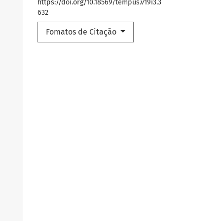
https://doi.org/10.18569/tempus.v19i3.3
632
Fomatos de Citação