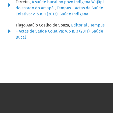
Ferreira,
A saúde bucal no povo indígena Wajãpi
do estado do Amapá
,
Tempus – Actas de Saúde
Coletiva: v. 6 n. 1 (2012): Saúde Indígena
Tiago Araújo Coelho de Souza,
Editorial
,
Tempus
– Actas de Saúde Coletiva: v. 5 n. 3 (2011): Saúde
Bucal