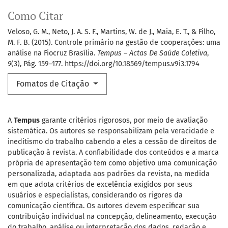
Como Citar
Veloso, G. M., Neto, J. A. S. F., Martins, W. de J., Maia, E. T., & Filho,
M. F. B. (2015). Controle primário na gestão de cooperações: uma
análise na Fiocruz Brasília.
Tempus – Actas De Saúde Coletiva
,
9
(3), Pág. 159–177. https://doi.org/10.18569/tempus.v9i3.1794
Fomatos de Citação
A
Tempus
garante critérios rigorosos, por meio de avaliação
sistemática. Os autores se responsabilizam pela veracidade e
ineditismo do trabalho cabendo a eles a cessão de direitos de
publicação à revista. A confiabilidade dos conteúdos e a marca
própria de apresentação tem como objetivo uma comunicação
personalizada, adaptada aos padrões da revista, na medida
em que adota critérios de excelência exigidos por seus
usuários e especialistas, considerando os rigores da
comunicação científica. Os autores devem especificar sua
contribuição individual na concepção, delineamento, execução
do trabalho, análise ou interpretação dos dados, redação e