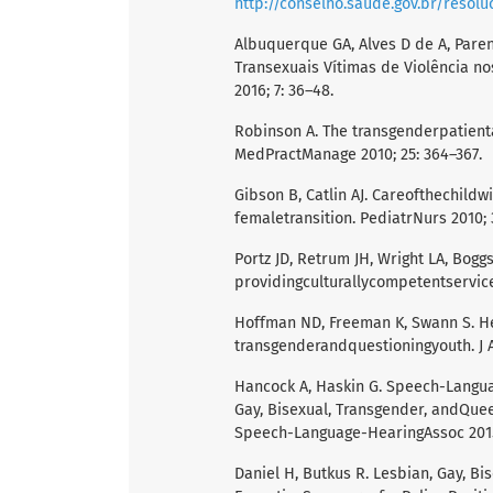
http://conselho.saude.gov.br/resol
Albuquerque GA, Alves D de A, Parent
Transexuais Vítimas de Violência n
2016; 7: 36–48.
Robinson A. The transgenderpatient
MedPractManage 2010; 25: 364–367.
Gibson B, Catlin AJ. Careofthechildw
femaletransition. PediatrNurs 2010; 
Portz JD, Retrum JH, Wright LA, Bogg
providingculturallycompetentservice
Hoffman ND, Freeman K, Swann S. He
transgenderandquestioningyouth. J A
Hancock A, Haskin G. Speech-Langu
Gay, Bisexual, Transgender, andQue
Speech-Language-HearingAssoc 2015;
Daniel H, Butkus R. Lesbian, Gay, Bi