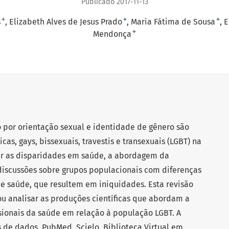
Publicado 2017-11-13
+
+
+
s
Elizabeth Alves de Jesus Prado
Maria Fátima de Sousa
E
+
Mendonça
 por orientação sexual e identidade de gênero são
cas, gays, bissexuais, travestis e transexuais (LGBT) na
ir as disparidades em saúde, a abordagem da
iscussões sobre grupos populacionais com diferenças
e saúde, que resultem em iniquidades. Esta revisão
vou analisar as produções científicas que abordam a
sionais da saúde em relação à população LGBT. A
s de dados, PubMed, Scielo, Biblioteca Virtual em