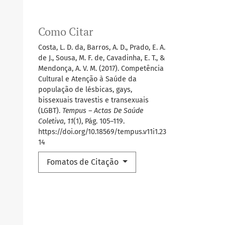
Como Citar
Costa, L. D. da, Barros, A. D., Prado, E. A.
de J., Sousa, M. F. de, Cavadinha, E. T., &
Mendonça, A. V. M. (2017). Competência
Cultural e Atenção à Saúde da
população de lésbicas, gays,
bissexuais travestis e transexuais
(LGBT).
Tempus – Actas De Saúde
Coletiva
,
11
(1), Pág. 105–119.
https://doi.org/10.18569/tempus.v11i1.23
14
Fomatos de Citação