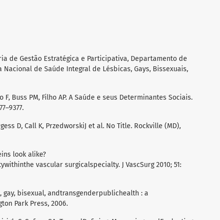
aria de Gestão Estratégica e Participativa, Departamento de
ca Nacional de Saúde Integral de Lésbicas, Gays, Bissexuais,
o F, Buss PM, Filho AP. A Saúde e seus Determinantes Sociais.
77–9377.
ss D, Call K, PrzedworskiJ et al. No Title. Rockville (MD),
ins look alike?
ithinthe vascular surgicalspecialty. J VascSurg 2010; 51:
gay, bisexual, andtransgenderpublichealth : a
gton Park Press, 2006.