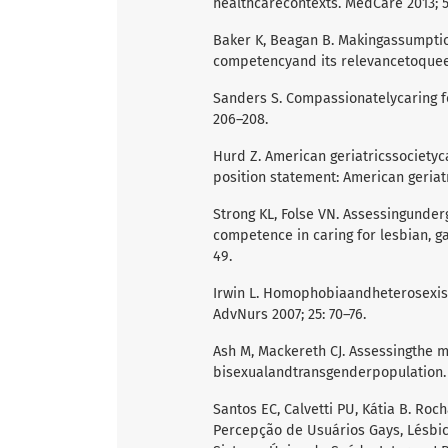
healthcarecontexts. MedCare 2013; 5
Baker K, Beagan B. Makingassumption
competencyand its relevancetoqueer
Sanders S. Compassionatelycaring fo
206–208.
Hurd Z. American geriatricssocietyc
position statement: American geriat
Strong KL, Folse VN. Assessingunder
competence in caring for lesbian, ga
49.
Irwin L. Homophobiaandheterosexism
AdvNurs 2007; 25: 70–76.
Ash M, Mackereth CJ. Assessingthe m
bisexualandtransgenderpopulation. 
Santos EC, Calvetti PU, Kátia B. Roc
Percepção de Usuários Gays, Lésbica