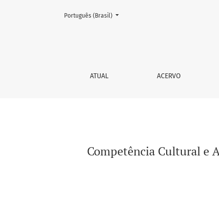
Mudar o idioma. O atual é:
Português (Brasil)
Competência Cultural e Atenção à Saúde da po
ATUAL
ACERVO
Competência Cultural e At