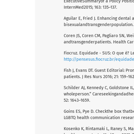
ExecutiveSummaryof a Policy Positi
InternMed2015; 163: 135–137.
Aguilar E, Fried J. Enhancing denta
bisexualandtransgenderpopulation. J
Coren JS, Coren CM, Pagliaro SN, Wei
andtransgenderpatients. Health Care
Fiocruz. Equidade - SUS: O que é? L
http://pensesus.fiocruz.br/equidad
Fish J, Evans DT. Guest Editorial: P
patients. J Res Nurs 2016; 21: 159–162
Schilder AJ, Kennedy C, Goldstone I
wholeperson.” Careseekingandadher
52: 1643–1659.
Goins ES, Pye D. Checkthe box that
LGBTQ health communication researc
Kosenko K, Rintamaki L, Raney S, M