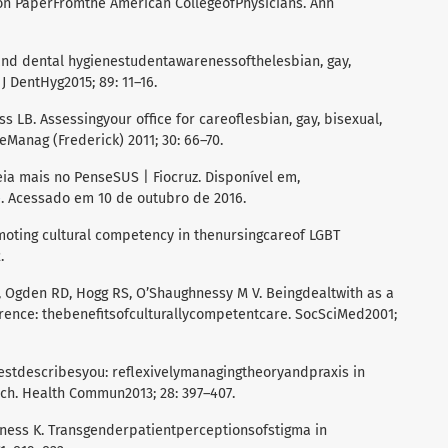
on PaperFromthe American CollegeofPhysicians. Ann
l and dental hygienestudentawarenessofthelesbian, gay,
 DentHyg2015; 89: 11–16.
ss LB. Assessingyour office for careoflesbian, gay, bisexual,
Manag (Frederick) 2011; 30: 66–70.
eia mais no PenseSUS | Fiocruz. Disponível em,
e
. Acessado em 10 de outubro de 2016.
romoting cultural competency in thenursingcareof LGBT
.
L, Ogden RD, Hogg RS, O’Shaughnessy M V. Beingdealtwith as a
ence: thebenefitsofculturallycompetentcare. SocSciMed2001;
bestdescribesyou: reflexivelymanagingtheoryandpraxis in
h. Health Commun2013; 28: 397–407.
aness K. Transgenderpatientperceptionsofstigma in