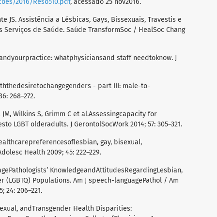
ucoes/2016/Reso510.pdf
, acessado 25 nov2016.
e JS. Assistência a Lésbicas, Gays, Bissexuais, Travestis e
os Serviços de Saúde. Saúde TransformSoc / HealSoc Chang
andyourpractice: whatphysiciansand staff needtoknow. J
iththedesiretochangegenders - part III: male-to-
36: 268–272.
s JM, Wilkins S, Grimm C et al.Assessingcapacity for
sto LGBT olderadults. J GerontolSocWork 2014; 57: 305–321.
althcarepreferencesoflesbian, gay, bisexual,
dolesc Health 2009; 45: 222–229.
agePathologists’ KnowledgeandAttitudesRegardingLesbian,
er (LGBTQ) Populations. Am J speech-languagePathol / Am
 24: 206–221.
sexual, andTransgender Health Disparities: