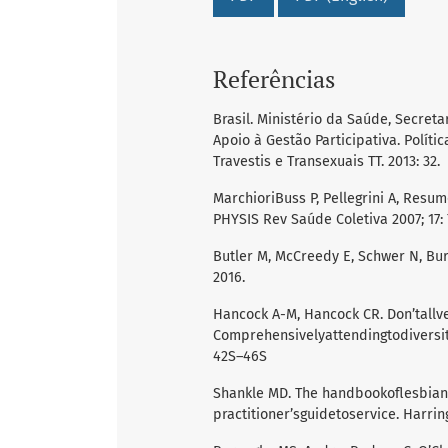
Referências
Brasil. Ministério da Saúde, Secret
Apoio à Gestão Participativa. Políti
Travestis e Transexuais TT. 2013: 32.
MarchioriBuss P, Pellegrini A, Resum
PHYSIS Rev Saúde Coletiva 2007; 17: 
Butler M, McCreedy E, Schwer N, Burge
2016.
Hancock A-M, Hancock CR. Don’tallve
Comprehensivelyattendingtodiversityw
42S–46S
Shankle MD. The handbookoflesbian, 
practitioner’sguidetoservice. Harrin