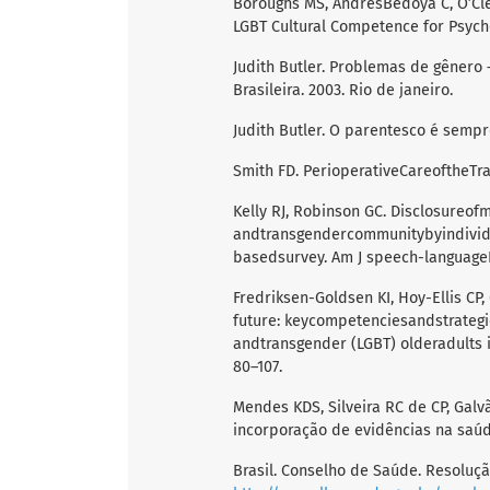
Boroughs MS, AndresBedoya C, O’Clei
LGBT Cultural Competence for Psychol
Judith Butler. Problemas de gênero 
Brasileira. 2003. Rio de janeiro.
Judith Butler. O parentesco é sempr
Smith FD. PerioperativeCareoftheTra
Kelly RJ, Robinson GC. Disclosureof
andtransgendercommunitybyindividu
basedsurvey. Am J speech-language
Fredriksen-Goldsen KI, Hoy-Ellis CP,
future: keycompetenciesandstrategie
andtransgender (LGBT) olderadults 
80–107.
Mendes KDS, Silveira RC de CP, Galv
incorporação de evidências na saúde
Brasil. Conselho de Saúde. Resoluçã