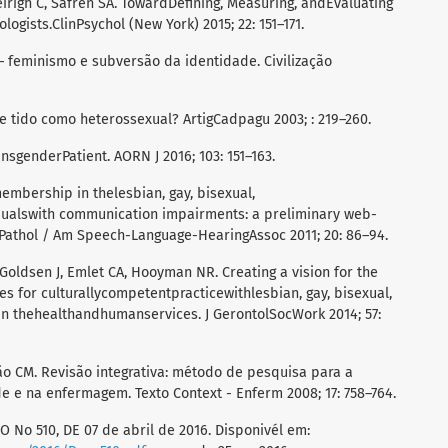
righ C, Safren SA. TowardDefining, Measuring, andEvaluating
ogists.ClinPsychol (New York) 2015; 22: 151–171.
– feminismo e subversão da identidade. Civilização
e tido como heterossexual? ArtigCadpagu 2003; : 219–260.
nsgenderPatient. AORN J 2016; 103: 151–163.
membership in thelesbian, gay, bisexual,
alswith communication impairments: a preliminary web-
Pathol / Am Speech-Language-HearingAssoc 2011; 20: 86–94.
 Goldsen J, Emlet CA, Hooyman NR. Creating a vision for the
s for culturallycompetentpracticewithlesbian, gay, bisexual,
in thehealthandhumanservices. J GerontolSocWork 2014; 57:
ão CM. Revisão integrativa: método de pesquisa para a
 e na enfermagem. Texto Context - Enferm 2008; 17: 758–764.
O No 510, DE 07 de abril de 2016. Disponivél em: