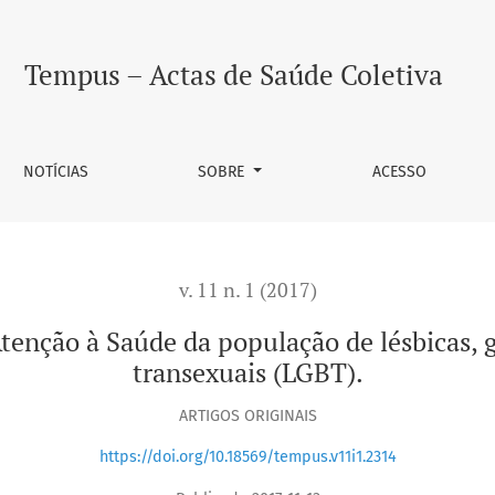
pulação de lésbicas, gays, bissexuais travestis e transexuais
Tempus – Actas de Saúde Coletiva
NOTÍCIAS
SOBRE
ACESSO
v. 11 n. 1 (2017)
enção à Saúde da população de lésbicas, ga
transexuais (LGBT).
ARTIGOS ORIGINAIS
https://doi.org/10.18569/tempus.v11i1.2314