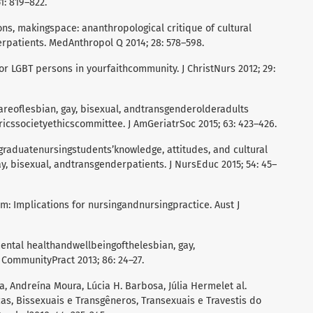
1: 819–822.
s, makingspace: ananthropological critique of cultural
patients. MedAnthropol Q 2014; 28: 578–598.
r LGBT persons in yourfaithcommunity. J ChristNurs 2012; 29:
areoflesbian, gay, bisexual, andtransgenderolderadults
ricssocietyethicscommittee. J AmGeriatrSoc 2015; 63: 423–426.
graduatenursingstudents’knowledge, attitudes, and cultural
y, bisexual, andtransgenderpatients. J NursEduc 2015; 54: 45–
: Implications for nursingandnursingpractice. Aust J
ental healthandwellbeingofthelesbian, gay,
CommunityPract 2013; 86: 24–27.
ha, Andreína Moura, Lúcia H. Barbosa, Júlia Hermelet al.
s, Bissexuais e Transgêneros, Transexuais e Travestis do