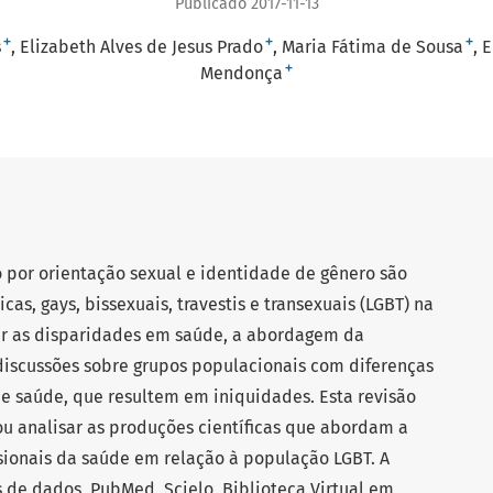
Publicado 2017-11-13
+
+
+
s
Elizabeth Alves de Jesus Prado
Maria Fátima de Sousa
E
+
Mendonça
 por orientação sexual e identidade de gênero são
cas, gays, bissexuais, travestis e transexuais (LGBT) na
ir as disparidades em saúde, a abordagem da
iscussões sobre grupos populacionais com diferenças
e saúde, que resultem em iniquidades. Esta revisão
vou analisar as produções científicas que abordam a
sionais da saúde em relação à população LGBT. A
s de dados, PubMed, Scielo, Biblioteca Virtual em