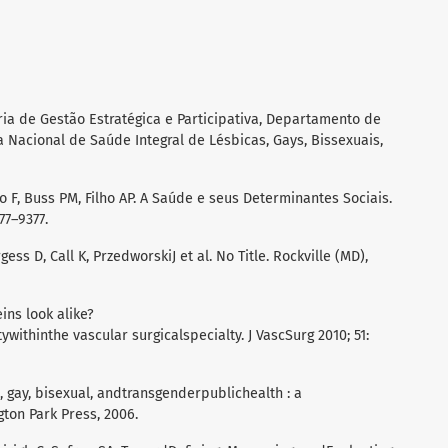
aria de Gestão Estratégica e Participativa, Departamento de
ca Nacional de Saúde Integral de Lésbicas, Gays, Bissexuais,
o F, Buss PM, Filho AP. A Saúde e seus Determinantes Sociais.
77–9377.
ss D, Call K, PrzedworskiJ et al. No Title. Rockville (MD),
ins look alike?
ithinthe vascular surgicalspecialty. J VascSurg 2010; 51:
gay, bisexual, andtransgenderpublichealth : a
gton Park Press, 2006.