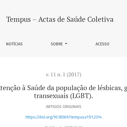
pulação de lésbicas, gays, bissexuais travestis e transexuais
Tempus – Actas de Saúde Coletiva
NOTÍCIAS
SOBRE
ACESSO
v. 11 n. 1 (2017)
enção à Saúde da população de lésbicas, ga
transexuais (LGBT).
ARTIGOS ORIGINAIS
https://doi.org/10.18569/tempus.v11i1.2314