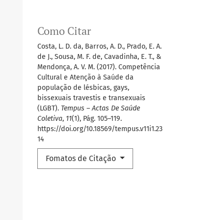
Como Citar
Costa, L. D. da, Barros, A. D., Prado, E. A.
de J., Sousa, M. F. de, Cavadinha, E. T., &
Mendonça, A. V. M. (2017). Competência
Cultural e Atenção à Saúde da
população de lésbicas, gays,
bissexuais travestis e transexuais
(LGBT).
Tempus – Actas De Saúde
Coletiva
,
11
(1), Pág. 105–119.
https://doi.org/10.18569/tempus.v11i1.23
14
Fomatos de Citação