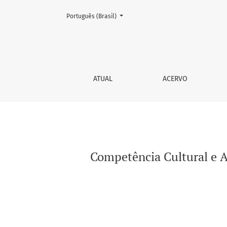
Mudar o idioma. O atual é:
Português (Brasil)
Competência Cultural e Atenção à Saúde da po
ATUAL
ACERVO
Competência Cultural e At