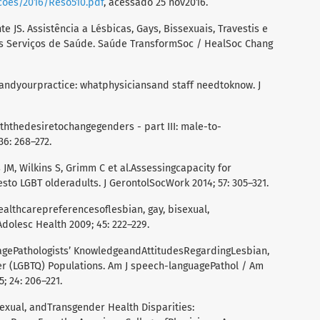
ucoes/2016/Reso510.pdf
, acessado 25 nov2016.
e JS. Assistência a Lésbicas, Gays, Bissexuais, Travestis e
os Serviços de Saúde. Saúde TransformSoc / HealSoc Chang
andyourpractice: whatphysiciansand staff needtoknow. J
iththedesiretochangegenders - part III: male-to-
36: 268–272.
s JM, Wilkins S, Grimm C et al.Assessingcapacity for
sto LGBT olderadults. J GerontolSocWork 2014; 57: 305–321.
althcarepreferencesoflesbian, gay, bisexual,
dolesc Health 2009; 45: 222–229.
agePathologists’ KnowledgeandAttitudesRegardingLesbian,
er (LGBTQ) Populations. Am J speech-languagePathol / Am
 24: 206–221.
sexual, andTransgender Health Disparities: