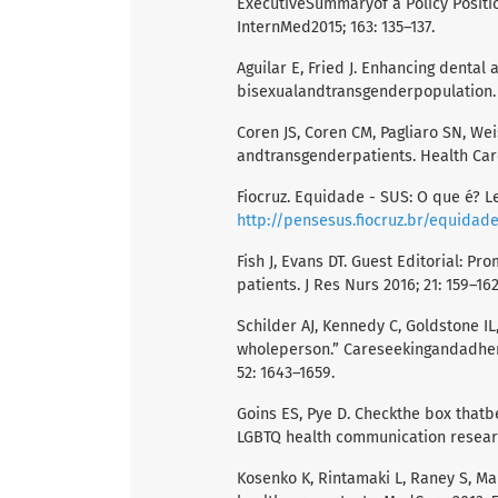
ExecutiveSummaryof a Policy Positi
InternMed2015; 163: 135–137.
Aguilar E, Fried J. Enhancing denta
bisexualandtransgenderpopulation. J
Coren JS, Coren CM, Pagliaro SN, Wei
andtransgenderpatients. Health Care
Fiocruz. Equidade - SUS: O que é? L
http://pensesus.fiocruz.br/equidad
Fish J, Evans DT. Guest Editorial: P
patients. J Res Nurs 2016; 21: 159–162
Schilder AJ, Kennedy C, Goldstone I
wholeperson.” Careseekingandadher
52: 1643–1659.
Goins ES, Pye D. Checkthe box that
LGBTQ health communication researc
Kosenko K, Rintamaki L, Raney S, M