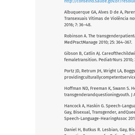
http://conselho.saude.gov.br/resol
Albuquerque GA, Alves D de A, Parent
Transexuais Vítimas de Violência n
2016; 7: 36–48.
Robinson A. The transgenderpatient
MedPractManage 2010; 25: 364–367.
Gibson B, Catlin AJ. Careofthechildw
femaletransition. PediatrNurs 2010; 
Portz JD, Retrum JH, Wright LA, Bogg
providingculturallycompetentservice
Hoffman ND, Freeman K, Swann S. He
transgenderandquestioningyouth. J A
Hancock A, Haskin G. Speech-Langu
Gay, Bisexual, Transgender, andQue
Speech-Language-HearingAssoc 2015;
Daniel H, Butkus R. Lesbian, Gay, Bi