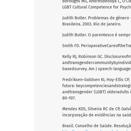
Boroughs MS, AndresBedoya C, O’Clei
LGBT Cultural Competence for Psychol
Judith Butler. Problemas de gênero 
Brasileira. 2003. Rio de janeiro.
Judith Butler. O parentesco é sempr
Smith FD. PerioperativeCareoftheTra
Kelly RJ, Robinson GC. Disclosureof
andtransgendercommunitybyindividu
basedsurvey. Am J speech-language
Fredriksen-Goldsen KI, Hoy-Ellis CP,
future: keycompetenciesandstrategie
andtransgender (LGBT) olderadults 
80–107.
Mendes KDS, Silveira RC de CP, Galv
incorporação de evidências na saúde
Brasil. Conselho de Saúde. Resoluçã