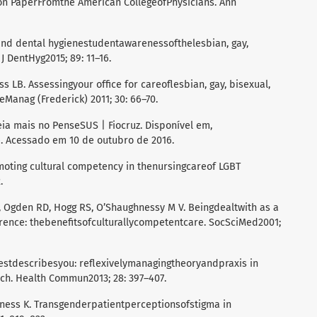
on PaperFromthe American CollegeofPhysicians. Ann
l and dental hygienestudentawarenessofthelesbian, gay,
 DentHyg2015; 89: 11–16.
ss LB. Assessingyour office for careoflesbian, gay, bisexual,
Manag (Frederick) 2011; 30: 66–70.
eia mais no PenseSUS | Fiocruz. Disponível em,
e
. Acessado em 10 de outubro de 2016.
romoting cultural competency in thenursingcareof LGBT
.
L, Ogden RD, Hogg RS, O’Shaughnessy M V. Beingdealtwith as a
ence: thebenefitsofculturallycompetentcare. SocSciMed2001;
bestdescribesyou: reflexivelymanagingtheoryandpraxis in
h. Health Commun2013; 28: 397–407.
aness K. Transgenderpatientperceptionsofstigma in