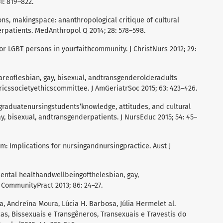
1: 819–822.
s, makingspace: ananthropological critique of cultural
patients. MedAnthropol Q 2014; 28: 578–598.
r LGBT persons in yourfaithcommunity. J ChristNurs 2012; 29:
areoflesbian, gay, bisexual, andtransgenderolderadults
ricssocietyethicscommittee. J AmGeriatrSoc 2015; 63: 423–426.
graduatenursingstudents’knowledge, attitudes, and cultural
y, bisexual, andtransgenderpatients. J NursEduc 2015; 54: 45–
: Implications for nursingandnursingpractice. Aust J
ental healthandwellbeingofthelesbian, gay,
CommunityPract 2013; 86: 24–27.
ha, Andreína Moura, Lúcia H. Barbosa, Júlia Hermelet al.
s, Bissexuais e Transgêneros, Transexuais e Travestis do