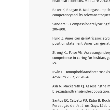
healthcarecontexts. MedCare 2013; 5
Baker K, Beagan B. Makingassumption
competencyand its relevancetoqueer
Sanders S. Compassionatelycaring fo
206–208.
Hurd Z. American geriatricssocietyc
position statement: American geriat
Strong KL, Folse VN. Assessingunder
competence in caring for lesbian, ga
49.
Irwin L. Homophobiaandheterosexism
AdvNurs 2007; 25: 70–76.
Ash M, Mackereth CJ. Assessingthe m
bisexualandtransgenderpopulation. 
Santos EC, Calvetti PU, Kátia B. Roc
Percepção de Usuários Gays, Lésbica