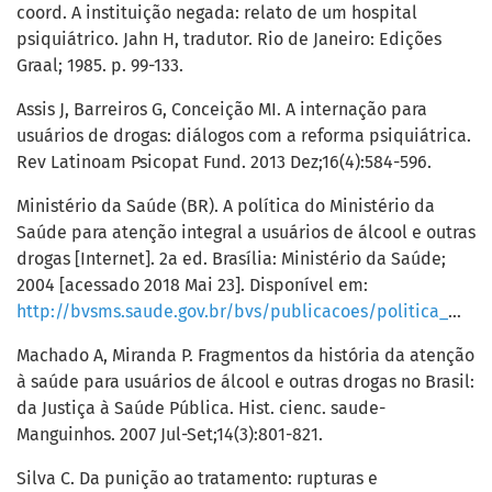
coord. A instituição negada: relato de um hospital
psiquiátrico. Jahn H, tradutor. Rio de Janeiro: Edições
Graal; 1985. p. 99-133.
Assis J, Barreiros G, Conceição MI. A internação para
usuários de drogas: diálogos com a reforma psiquiátrica.
Rev Latinoam Psicopat Fund. 2013 Dez;16(4):584-596.
Ministério da Saúde (BR). A política do Ministério da
Saúde para atenção integral a usuários de álcool e outras
drogas [Internet]. 2a ed. Brasília: Ministério da Saúde;
2004 [acessado 2018 Mai 23]. Disponível em:
http://bvsms.saude.gov.br/bvs/publicacoes/politica_ministerio_saude_atencao_integral_usuarios_alcool_drogas.pdf
Machado A, Miranda P. Fragmentos da história da atenção
à saúde para usuários de álcool e outras drogas no Brasil:
da Justiça à Saúde Pública. Hist. cienc. saude-
Manguinhos. 2007 Jul-Set;14(3):801-821.
Silva C. Da punição ao tratamento: rupturas e