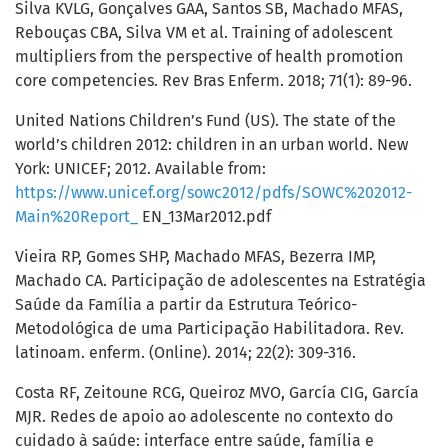
Silva KVLG, Gonçalves GAA, Santos SB, Machado MFAS,
Rebouças CBA, Silva VM et al. Training of adolescent
multipliers from the perspective of health promotion
core competencies. Rev Bras Enferm. 2018; 71(1): 89-96.
United Nations Children’s Fund (US). The state of the
world’s children 2012: children in an urban world. New
York: UNICEF; 2012. Available from:
https://www.unicef.org/sowc2012/pdfs/SOWC%202012-
Main%20Report_
EN_13Mar2012.pdf
Vieira RP, Gomes SHP, Machado MFAS, Bezerra IMP,
Machado CA. Participação de adolescentes na Estratégia
Saúde da Família a partir da Estrutura Teórico-
Metodológica de uma Participação Habilitadora. Rev.
latinoam. enferm. (Online). 2014; 22(2): 309-316.
Costa RF, Zeitoune RCG, Queiroz MVO, García CIG, García
MJR. Redes de apoio ao adolescente no contexto do
cuidado à saúde: interface entre saúde, família e