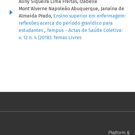
Aliny Siqueira Lima Freitas, Izabelle
Mont'Alverne Napoleão Abuquerque, Janaína de
Almeida Prado,
Ensino superior em enfermagem:
reflexões acerca do período gravídico para
estudantes
,
Tempus – Actas de Saúde Coletiva:
v. 12 n. 4 (2018): Temas Livres