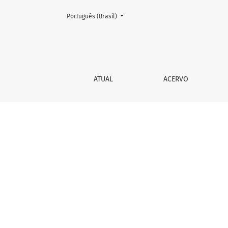
Mudar o idioma. O atual é:
Português (Brasil)
Editorial
ATUAL
ACERVO