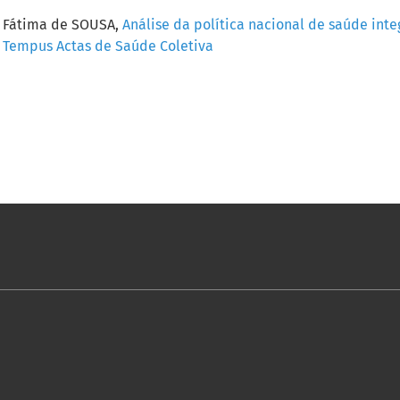
a Fátima de SOUSA,
Análise da política nacional de saúde int
1): Tempus Actas de Saúde Coletiva