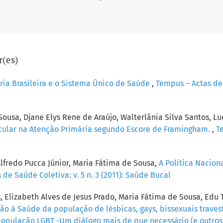
r(es)
ria Brasileira e o Sistema Único de Saúde
,
Tempus – Actas de S
Sousa, Djane Elys Rene de Araújo, Walterlânia Silva Santos, L
scular na Atenção Primária segundo Escore de Framingham.
,
T
lfredo Pucca Júnior, Maria Fátima de Sousa,
A Política Nacion
de Saúde Coletiva: v. 5 n. 3 (2011): Saúde Bucal
, Elizabeth Alves de Jesus Prado, Maria Fátima de Sousa, Edu
o à Saúde da população de lésbicas, gays, bissexuais travest
 e população LGBT -Um diálogo mais de que necessário (e outro