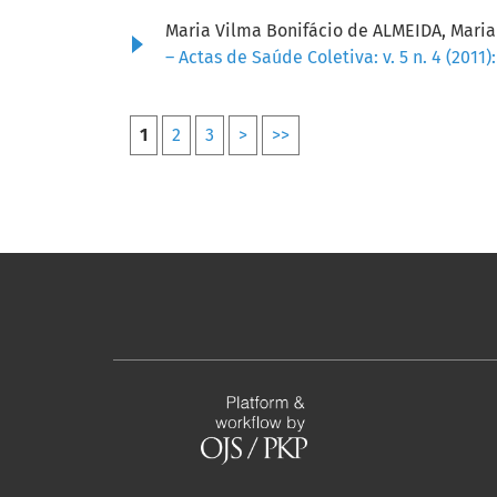
Maria Vilma Bonifácio de ALMEIDA, Mari
– Actas de Saúde Coletiva: v. 5 n. 4 (201
1
2
3
>
>>