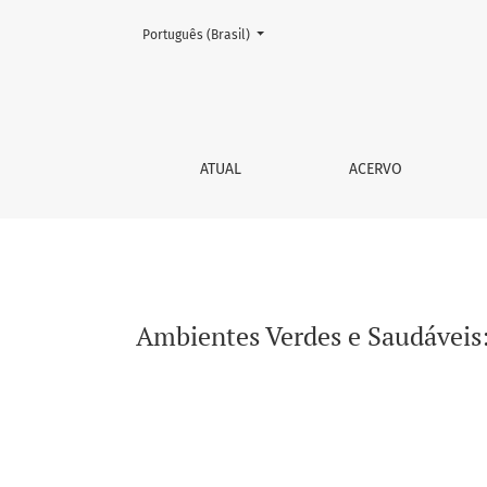
Mudar o idioma. O atual é:
Português (Brasil)
Ambientes Verdes e Saudáveis: contribuição
ATUAL
ACERVO
Ambientes Verdes e Saudáveis: