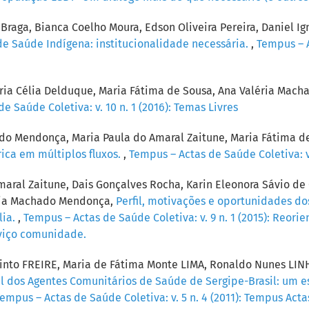
 Braga, Bianca Coelho Moura, Edson Oliveira Pereira, Daniel I
 de Saúde Indígena: institucionalidade necessária.
,
Tempus – A
ria Célia Delduque, Maria Fátima de Sousa, Ana Valéria Mac
e Saúde Coletiva: v. 10 n. 1 (2016): Temas Livres
ado Mendonça, Maria Paula do Amaral Zaitune, Maria Fátima d
ica em múltiplos fluxos.
,
Tempus – Actas de Saúde Coletiva: v.
aral Zaitune, Dais Gonçalves Rocha, Karin Eleonora Sávio de 
éria Machado Mendonça,
Perfil, motivações e oportunidades d
lia.
,
Tempus – Actas de Saúde Coletiva: v. 9 n. 1 (2015): Reo
rviço comunidade.
 Pinto FREIRE, Maria de Fátima Monte LIMA, Ronaldo Nunes L
al dos Agentes Comunitários de Saúde de Sergipe-Brasil: um 
empus – Actas de Saúde Coletiva: v. 5 n. 4 (2011): Tempus Act