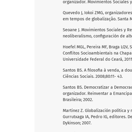
organizador. Movimientos Sociales y 
Quevedo J, Iokoi ZMG, organizadores
em tempos de globalização. Santa Ma
Seoane J. Movimientos Sociales y Re
neoliberalismo, configuración de alt
Hoefel MGL, Pereira MF, Braga LQV, S
Conflitos Socioambientais na Chapad
Universidade Federal do Ceará, 2011
Santos BS. A filosofia à venda, a do
Ciências Sociais. 2008;80:11- 43.
Santos BS. Democratizar a Democraci
organizador. Reinventar a Emancipaç
Brasileira; 2002.
Martinez Z. Globalización política y
Gurrutxaga IA, Pedro IG, editores. 
Dykinson; 2007.