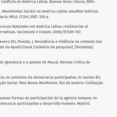
Conflicto en América Latina. Buenos Aires: Clacso; 2004.
. Movimentos Sociais na América Latina: desafios teóricos
ria: MILA, CCSH; 2007. 326 p.
cursos Naturales em América Latina: resistencias al
ernativas. Sociedade e Estado. 2006;21(1):85-107.
evero DO, Peixoto, J. Resistência e Violência no contexto dos
a do Apodi/Ceará [relatório de pesquisa]. [Fortaleza]:
.
uta ignorância e a aposta de Pascal. Revista Crítica de
a: os caminhos da democracia participativa. In: Santos BS,
ão Social. Para Novos Manifestos. Rio de Janeiro: Civilização
 nuevas formas de participación de la agencia humana. In:
Democracia participativa y desarrollo humano. Madrid: