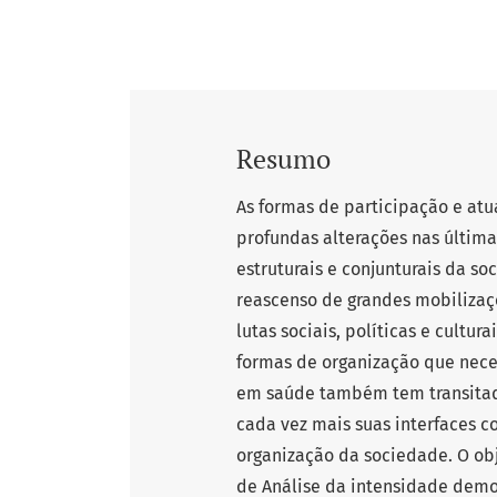
Resumo
As formas de participação e at
profundas alterações nas últi
estruturais e conjunturais da s
reascenso de grandes mobiliza
lutas sociais, políticas e cultu
formas de organização que neces
em saúde também tem transitado
cada vez mais suas interfaces 
organização da sociedade. O obj
de Análise da intensidade demo