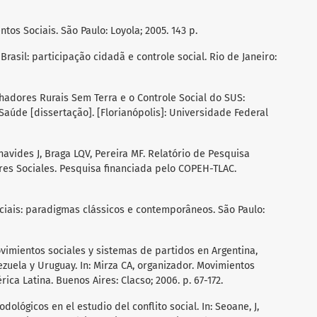
os Sociais. São Paulo: Loyola; 2005. 143 p.
rasil: participação cidadã e controle social. Rio de Janeiro:
adores Rurais Sem Terra e o Controle Social do SUS:
aúde [dissertação]. [Florianópolis]: Universidade Federal
avides J, Braga LQV, Pereira MF. Relatório de Pesquisa
tores Sociales. Pesquisa financiada pelo COPEH-TLAC.
iais: paradigmas clássicos e contemporâneos. São Paulo:
vimientos sociales y sistemas de partidos en Argentina,
nezuela y Uruguay. In: Mirza CA, organizador. Movimientos
ica Latina. Buenos Aires: Clacso; 2006. p. 67-172.
odológicos en el estudio del conflito social. In: Seoane, J,