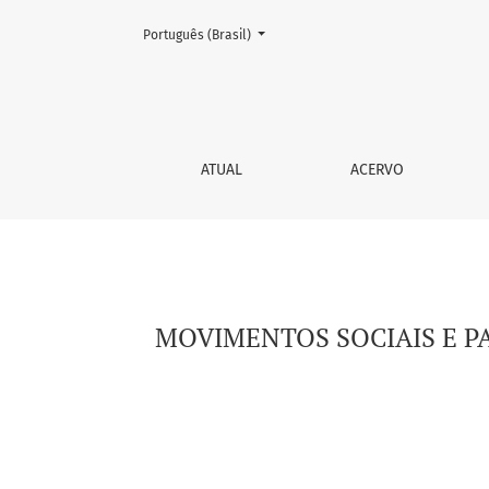
Mudar o idioma. O atual é:
Português (Brasil)
MOVIMENTOS SOCIAIS E PARTICIPAÇÃO EM SA
ATUAL
ACERVO
MOVIMENTOS SOCIAIS E P