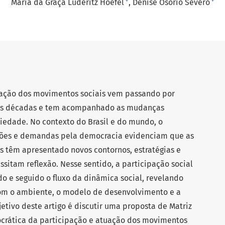
+
+
Maria da Graça Luderitz Hoefel
Denise Osório Severo
uação dos movimentos sociais vem passando por
mas décadas e tem acompanhado as mudanças
ociedade. No contexto do Brasil e do mundo, o
ções e demandas pela democracia evidenciam que as
rais têm apresentado novos contornos, estratégias e
sitam reflexão. Nesse sentido, a participação social
 e seguido o fluxo da dinâmica social, revelando
com o ambiente, o modelo de desenvolvimento e a
etivo deste artigo é discutir uma proposta de Matriz
crática da participação e atuação dos movimentos