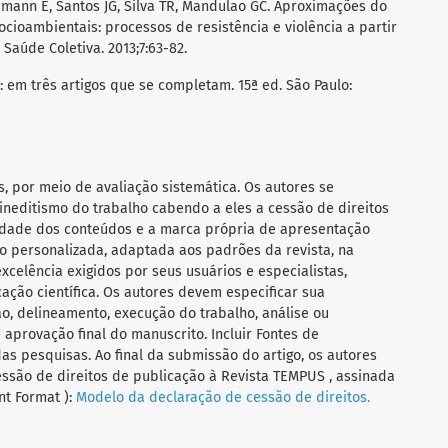
ann E, Santos JG, Silva TR, Mandulao GC. Aproximações do
ocioambientais: processos de resistência e violência a partir
Saúde Coletiva. 2013;7:63-82.
r: em três artigos que se completam. 15ª ed. São Paulo:
s, por meio de avaliação sistemática. Os autores se
ineditismo do trabalho cabendo a eles a cessão de direitos
ilidade dos conteúdos e a marca própria de apresentação
 personalizada, adaptada aos padrões da revista, na
celência exigidos por seus usuários e especialistas,
ação científica. Os autores devem especificar sua
o, delineamento, execução do trabalho, análise ou
aprovação final do manuscrito. Incluir Fontes de
das pesquisas. Ao final da submissão do artigo, os autores
ssão de direitos de publicação à Revista TEMPUS , assinada
t Format ):
Modelo da declaração de cessão de direitos.