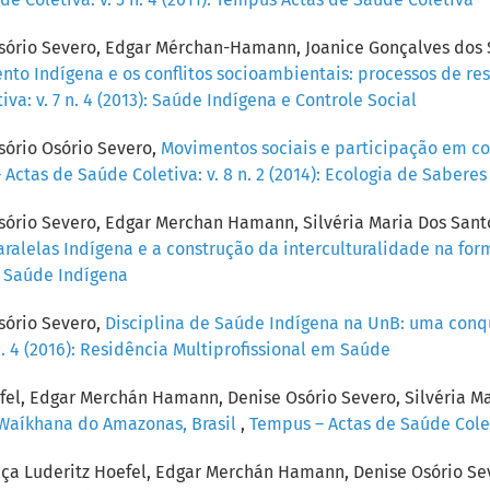
Osório Severo, Edgar Mérchan-Hamann, Joanice Gonçalves dos S
o Indígena e os conflitos socioambientais: processos de resis
a: v. 7 n. 4 (2013): Saúde Indígena e Controle Social
sório Osório Severo,
Movimentos sociais e participação em co
Actas de Saúde Coletiva: v. 8 n. 2 (2014): Ecologia de Saber
sório Severo, Edgar Merchan Hamann, Silvéria Maria Dos Sant
Paralelas Indígena e a construção da interculturalidade na f
): Saúde Indígena
sório Severo,
Disciplina de Saúde Indígena na UnB: uma conq
. 4 (2016): Residência Multiprofissional em Saúde
efel, Edgar Merchán Hamann, Denise Osório Severo, Silvéria M
 Waíkhana do Amazonas, Brasil
,
Tempus – Actas de Saúde Coleti
raça Luderitz Hoefel, Edgar Merchán Hamann, Denise Osório Sev