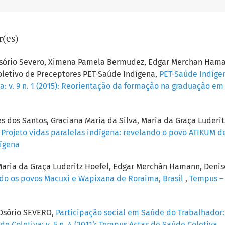
r(es)
 Osório Severo, Ximena Pamela Bermudez, Edgar Merchan Hama
oletivo de Preceptores PET-Saúde Indígena,
PET-Saúde Indígen
a: v. 9 n. 1 (2015): Reorientação da formação na graduação e
es dos Santos, Graciana Maria da Silva, Maria da Graça Luder
,
Projeto vidas paralelas indígena: revelando o povo ATIKUM 
dígena
aria da Graça Luderitz Hoefel, Edgar Merchán Hamann, Denise 
ando os povos Macuxi e Wapixana de Roraima, Brasil
,
Tempus – A
 Osório SEVERO,
Participação social em Saúde do Trabalhador:
e Coletiva: v. 5 n. 4 (2011): Tempus Actas de Saúde Coletiva