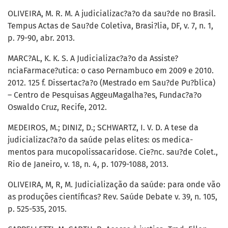
OLIVEIRA, M. R. M. A judicializac?a?o da sau?de no Brasil.
Tempus Actas de Sau?de Coletiva, Brasi?lia, DF, v. 7, n. 1,
p. 79-90, abr. 2013.
MARC?AL, K. K. S. A Judicializac?a?o da Assiste?
nciaFarmace?utica: o caso Pernambuco em 2009 e 2010.
2012. 125 f. Dissertac?a?o (Mestrado em Sau?de Pu?blica)
– Centro de Pesquisas AggeuMagalha?es, Fundac?a?o
Oswaldo Cruz, Recife, 2012.
MEDEIROS, M.; DINIZ, D.; SCHWARTZ, I. V. D. A tese da
judicializac?a?o da saúde pelas elites: os medica-
mentos para mucopolissacaridose. Cie?nc. sau?de Colet.,
Rio de Janeiro, v. 18, n. 4, p. 1079-1088, 2013.
OLIVEIRA, M, R, M. Judicialização da saúde: para onde vão
as produções científicas? Rev. Saúde Debate v. 39, n. 105,
p. 525-535, 2015.