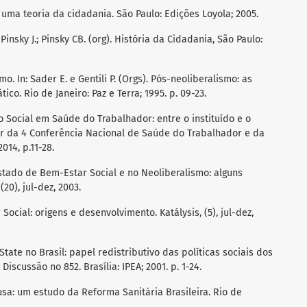
uma teoria da cidadania. São Paulo: Edições Loyola; 2005.
Pinsky J.; Pinsky CB. (org). História da Cidadania, São Paulo:
. In: Sader E. e Gentili P. (Orgs). Pós-neoliberalismo: as
ico. Rio de Janeiro: Paz e Terra; 1995. p. 09-23.
o Social em Saúde do Trabalhador: entre o instituído e o
dor da 4 Conferência Nacional de Saúde do Trabalhador e da
014, p.11-28.
stado de Bem-Estar Social e no Neoliberalismo: alguns
20), jul-dez, 2003.
cial: origens e desenvolvimento. Katálysis, (5), jul-dez,
tate no Brasil: papel redistributivo das políticas sociais dos
iscussão no 852. Brasília: IPEA; 2001. p. 1-24.
sa: um estudo da Reforma Sanitária Brasileira. Rio de