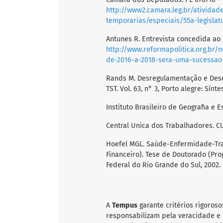
http://www2.camara.leg.br/atividad
temporarias/especiais/55a-legislat
Antunes R. Entrevista concedida ao J
http://www.reformapolitica.org.br/
de-2016-a-2018-sera-uma-sucessao-
Rands M. Desregulamentação e Dese
TST. Vol. 63, n° 3, Porto alegre: Sínte
Instituto Brasileiro de Geografia e E
Central Unica dos Trabalhadores. C
Hoefel MGL. Saúde-Enfermidade-Tra
Financeiro). Tese de Doutorado (Pr
Federal do Rio Grande do Sul, 2002.
A
Tempus
garante critérios rigoroso
responsabilizam pela veracidade e 