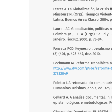
Ferrer A. La Globalización, la crisis 
Minsburg N. (Orgs). Tiempos Violent
Latina. Buenos Aires: Clacso; 2004. p
Laurell AC. Globalización, políticas 
Coimbra JR., C. E. A. (Orgs). Salud 
Janeiro: Fiocruz, 2000. p. 73-84.
Fonseca PCD. Keynes: o liberalismo
(3) (40), p. 425-447, dez. 2010.
Pochmann M. Reforma Trabalhista nã
http://www.dw.com/pt-br/reforma-t
37832049
Poletto I. A retomada do comunitaris
Humanitas Unisinos, ano X, ed. 325, 2
Cellard A. A análise documental. In: 
epistemológicos e metodológicos. Pe
Câmara dos Deputados. PL 678716 - 