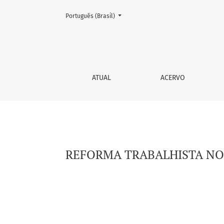
Mudar o idioma. O atual é:
Português (Brasil)
REFORMA TRABALHISTA NO BRASIL E A SAÚDE
ATUAL
ACERVO
REFORMA TRABALHISTA NO 