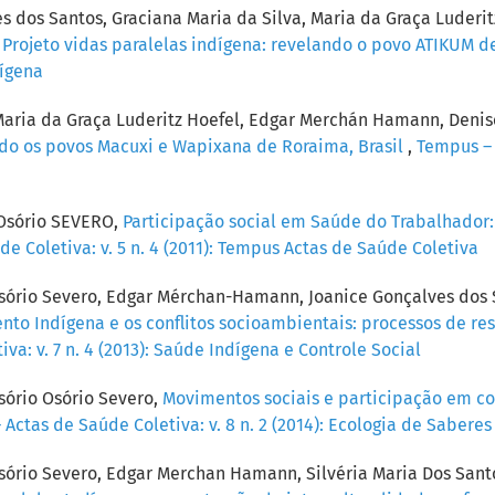
es dos Santos, Graciana Maria da Silva, Maria da Graça Luder
,
Projeto vidas paralelas indígena: revelando o povo ATIKUM 
dígena
aria da Graça Luderitz Hoefel, Edgar Merchán Hamann, Denise 
ando os povos Macuxi e Wapixana de Roraima, Brasil
,
Tempus – A
 Osório SEVERO,
Participação social em Saúde do Trabalhador:
e Coletiva: v. 5 n. 4 (2011): Tempus Actas de Saúde Coletiva
Osório Severo, Edgar Mérchan-Hamann, Joanice Gonçalves dos S
o Indígena e os conflitos socioambientais: processos de resis
a: v. 7 n. 4 (2013): Saúde Indígena e Controle Social
sório Osório Severo,
Movimentos sociais e participação em co
Actas de Saúde Coletiva: v. 8 n. 2 (2014): Ecologia de Saber
sório Severo, Edgar Merchan Hamann, Silvéria Maria Dos Sant