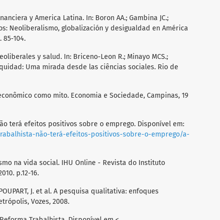
financiera y America Latina. In: Boron AA.; Gambina JC.;
os: Neoliberalismo, globalización y desigualdad en América
. 85-104.
neoliberales y salud. In: Briceno-Leon R.; Minayo MCS.;
y Equidad: Uma mirada desde las ciências sociales. Rio de
 econômico como mito. Economia e Sociedade, Campinas, 19
o terá efeitos positivos sobre o emprego. Disponível em:
rabalhista-não-terá-efeitos-positivos-sobre-o-emprego/a-
mo na vida social. IHU Online - Revista do Instituto
010. p.12-16.
POUPART, J. et al. A pesquisa qualitativa: enfoques
trópolis, Vozes, 2008.
Reforma Trabalhista. Disponível em <