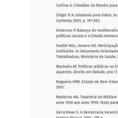
Cortina A. Cidadãos do Mundo: para 
Singer P. A cidadania para todos. In: 
Contexto; 2003. p. 191-263.
Anderson P. Balanço do neoliberalismo
políticas sociais e o Estado democrát
Hoefel MGL.; Severo DO. Participaçã
instituinte. In: Documento Orienta
Trabalhadora, Ministério da Saúde, 2
Machado AF. Políticas públicas no E
aspectos. Direito em Debate, ano 11 (
Nogueira VMR. Estado de Bem-Estar So
2001.
Medeiros MA. Trajetória do Welfare S
anos 1930 aos anos 1990. Texto para D
Gerschman S. A Democracia Inconclu
Janeiro: Fiocruz, 2004. 270 p.