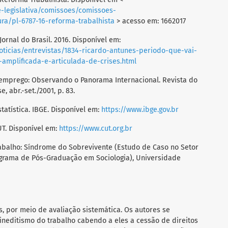
e-legislativa/comissoes/comissoes-
ura/pl-6787-16-reforma-trabalhista
> acesso em: 1662017
ornal do Brasil. 2016. Disponível em:
noticias/entrevistas/1834-ricardo-antunes-periodo-que-vai-
amplificada-e-articulada-de-crises.html
mprego: Observando o Panorama Internacional. Revista do
se, abr.-set./2001, p. 83.
statística. IBGE. Disponível em:
https://www.ibge.gov.br
UT. Disponível em:
https://www.cut.org.br
balho: Síndrome do Sobrevivente (Estudo de Caso no Setor
ograma de Pós-Graduação em Sociologia), Universidade
s, por meio de avaliação sistemática. Os autores se
ineditismo do trabalho cabendo a eles a cessão de direitos