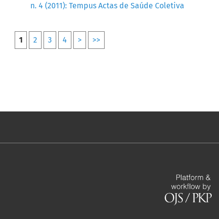
n. 4 (2011): Tempus Actas de Saúde Coletiva
1
2
3
4
>
>>